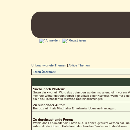
Anmelden
Registrieren
Unbeantwortete Themen
|
Aktive Themen
Foren-Übersicht
Suche nach Wörtern:
Setze ein
+
vor ein Wort, das gefunden werden muss und ein
-
vor ein W
mehrere Wörter getrennt durch
|
innerhalb einer Klammer, wenn nur ein
ein * als Platzhalter für teilweise Übereinstimmungen.
Zu suchender Autor:
Benutze ein * als Platzhalter für teilweise Übereinstimmungen.
Zu durchsuchende Foren:
Wähle das Forum oder die Foren aus, in denen gesucht werden soll. Unt
sofern du die Option „Unterforen durchsuchen“ unten nicht deaktivierst.