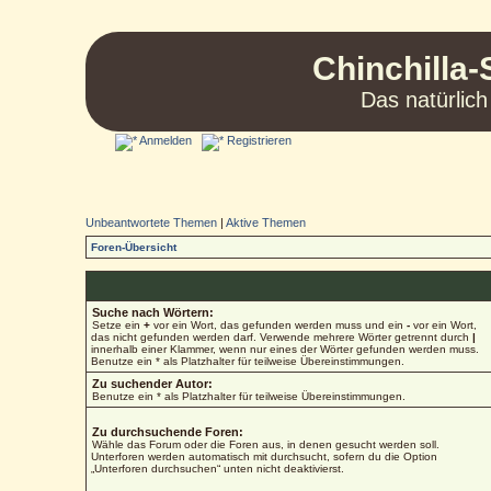
Chinchilla-
Das natürlich
Anmelden
Registrieren
Unbeantwortete Themen
|
Aktive Themen
Foren-Übersicht
Suche nach Wörtern:
Setze ein
+
vor ein Wort, das gefunden werden muss und ein
-
vor ein Wort,
das nicht gefunden werden darf. Verwende mehrere Wörter getrennt durch
|
innerhalb einer Klammer, wenn nur eines der Wörter gefunden werden muss.
Benutze ein * als Platzhalter für teilweise Übereinstimmungen.
Zu suchender Autor:
Benutze ein * als Platzhalter für teilweise Übereinstimmungen.
Zu durchsuchende Foren:
Wähle das Forum oder die Foren aus, in denen gesucht werden soll.
Unterforen werden automatisch mit durchsucht, sofern du die Option
„Unterforen durchsuchen“ unten nicht deaktivierst.