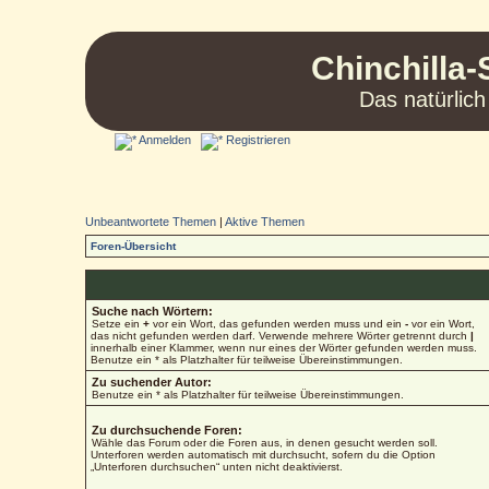
Chinchilla-
Das natürlich
Anmelden
Registrieren
Unbeantwortete Themen
|
Aktive Themen
Foren-Übersicht
Suche nach Wörtern:
Setze ein
+
vor ein Wort, das gefunden werden muss und ein
-
vor ein Wort,
das nicht gefunden werden darf. Verwende mehrere Wörter getrennt durch
|
innerhalb einer Klammer, wenn nur eines der Wörter gefunden werden muss.
Benutze ein * als Platzhalter für teilweise Übereinstimmungen.
Zu suchender Autor:
Benutze ein * als Platzhalter für teilweise Übereinstimmungen.
Zu durchsuchende Foren:
Wähle das Forum oder die Foren aus, in denen gesucht werden soll.
Unterforen werden automatisch mit durchsucht, sofern du die Option
„Unterforen durchsuchen“ unten nicht deaktivierst.