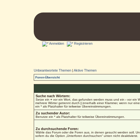
Anmelden
Registrieren
Unbeantwortete Themen
|
Aktive Themen
Foren-Übersicht
Suche nach Wörtern:
Setze ein
+
vor ein Wort, das gefunden werden muss und ein
-
vor ein W
mehrere Wörter getrennt durch
|
innerhalb einer Klammer, wenn nur ein
ein * als Platzhalter für teilweise Übereinstimmungen.
Zu suchender Autor:
Benutze ein * als Platzhalter für teilweise Übereinstimmungen.
Zu durchsuchende Foren:
Wähle das Forum oder die Foren aus, in denen gesucht werden soll. Unt
sofern du die Option „Unterforen durchsuchen“ unten nicht deaktivierst.