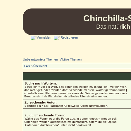
Chinchilla-
Das natürlich
Anmelden
Registrieren
Unbeantwortete Themen
|
Aktive Themen
Foren-Übersicht
Suche nach Wörtern:
Setze ein
+
vor ein Wort, das gefunden werden muss und ein
-
vor ein Wort,
das nicht gefunden werden darf. Verwende mehrere Wörter getrennt durch
|
innerhalb einer Klammer, wenn nur eines der Wörter gefunden werden muss.
Benutze ein * als Platzhalter für teilweise Übereinstimmungen.
Zu suchender Autor:
Benutze ein * als Platzhalter für teilweise Übereinstimmungen.
Zu durchsuchende Foren:
Wähle das Forum oder die Foren aus, in denen gesucht werden soll.
Unterforen werden automatisch mit durchsucht, sofern du die Option
„Unterforen durchsuchen“ unten nicht deaktivierst.