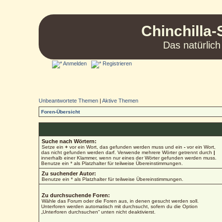
Chinchilla-
Das natürlich
Anmelden
Registrieren
Unbeantwortete Themen
|
Aktive Themen
Foren-Übersicht
Suche nach Wörtern:
Setze ein
+
vor ein Wort, das gefunden werden muss und ein
-
vor ein Wort,
das nicht gefunden werden darf. Verwende mehrere Wörter getrennt durch
|
innerhalb einer Klammer, wenn nur eines der Wörter gefunden werden muss.
Benutze ein * als Platzhalter für teilweise Übereinstimmungen.
Zu suchender Autor:
Benutze ein * als Platzhalter für teilweise Übereinstimmungen.
Zu durchsuchende Foren:
Wähle das Forum oder die Foren aus, in denen gesucht werden soll.
Unterforen werden automatisch mit durchsucht, sofern du die Option
„Unterforen durchsuchen“ unten nicht deaktivierst.