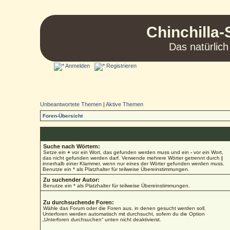
Chinchilla-
Das natürlich
Anmelden
Registrieren
Unbeantwortete Themen
|
Aktive Themen
Foren-Übersicht
Suche nach Wörtern:
Setze ein
+
vor ein Wort, das gefunden werden muss und ein
-
vor ein Wort,
das nicht gefunden werden darf. Verwende mehrere Wörter getrennt durch
|
innerhalb einer Klammer, wenn nur eines der Wörter gefunden werden muss.
Benutze ein * als Platzhalter für teilweise Übereinstimmungen.
Zu suchender Autor:
Benutze ein * als Platzhalter für teilweise Übereinstimmungen.
Zu durchsuchende Foren:
Wähle das Forum oder die Foren aus, in denen gesucht werden soll.
Unterforen werden automatisch mit durchsucht, sofern du die Option
„Unterforen durchsuchen“ unten nicht deaktivierst.