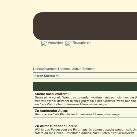
Anmelden
Registrieren
Unbeantwortete Themen
|
Aktive Themen
Foren-Übersicht
Suche nach Wörtern:
Setze ein
+
vor ein Wort, das gefunden werden muss und ein
-
vor ein W
mehrere Wörter getrennt durch
|
innerhalb einer Klammer, wenn nur ein
ein * als Platzhalter für teilweise Übereinstimmungen.
Zu suchender Autor:
Benutze ein * als Platzhalter für teilweise Übereinstimmungen.
Zu durchsuchende Foren:
Wähle das Forum oder die Foren aus, in denen gesucht werden soll. Unt
sofern du die Option „Unterforen durchsuchen“ unten nicht deaktivierst.