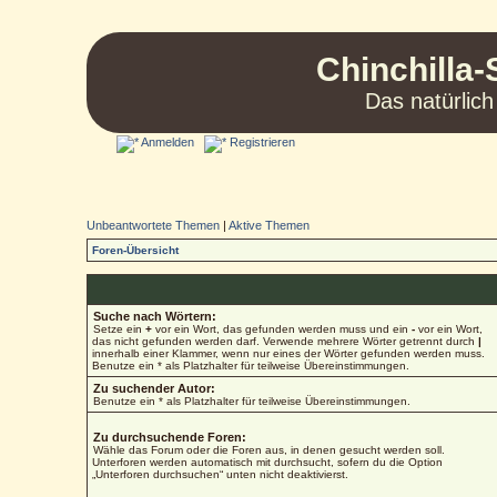
Chinchilla-
Das natürlich
Anmelden
Registrieren
Unbeantwortete Themen
|
Aktive Themen
Foren-Übersicht
Suche nach Wörtern:
Setze ein
+
vor ein Wort, das gefunden werden muss und ein
-
vor ein Wort,
das nicht gefunden werden darf. Verwende mehrere Wörter getrennt durch
|
innerhalb einer Klammer, wenn nur eines der Wörter gefunden werden muss.
Benutze ein * als Platzhalter für teilweise Übereinstimmungen.
Zu suchender Autor:
Benutze ein * als Platzhalter für teilweise Übereinstimmungen.
Zu durchsuchende Foren:
Wähle das Forum oder die Foren aus, in denen gesucht werden soll.
Unterforen werden automatisch mit durchsucht, sofern du die Option
„Unterforen durchsuchen“ unten nicht deaktivierst.