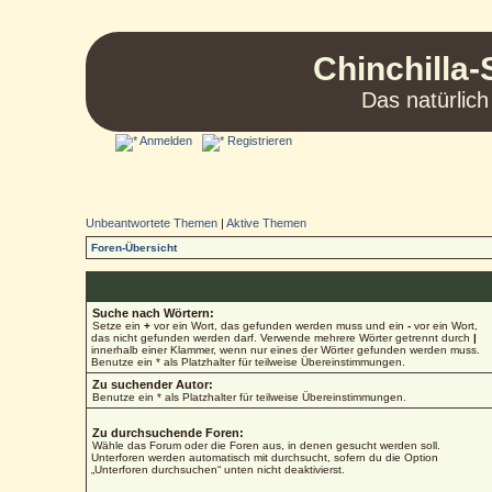
Chinchilla-
Das natürlich
Anmelden
Registrieren
Unbeantwortete Themen
|
Aktive Themen
Foren-Übersicht
Suche nach Wörtern:
Setze ein
+
vor ein Wort, das gefunden werden muss und ein
-
vor ein Wort,
das nicht gefunden werden darf. Verwende mehrere Wörter getrennt durch
|
innerhalb einer Klammer, wenn nur eines der Wörter gefunden werden muss.
Benutze ein * als Platzhalter für teilweise Übereinstimmungen.
Zu suchender Autor:
Benutze ein * als Platzhalter für teilweise Übereinstimmungen.
Zu durchsuchende Foren:
Wähle das Forum oder die Foren aus, in denen gesucht werden soll.
Unterforen werden automatisch mit durchsucht, sofern du die Option
„Unterforen durchsuchen“ unten nicht deaktivierst.