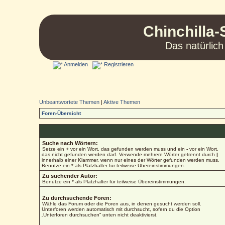
Chinchilla-
Das natürlich
Anmelden
Registrieren
Unbeantwortete Themen
|
Aktive Themen
Foren-Übersicht
Suche nach Wörtern:
Setze ein
+
vor ein Wort, das gefunden werden muss und ein
-
vor ein Wort,
das nicht gefunden werden darf. Verwende mehrere Wörter getrennt durch
|
innerhalb einer Klammer, wenn nur eines der Wörter gefunden werden muss.
Benutze ein * als Platzhalter für teilweise Übereinstimmungen.
Zu suchender Autor:
Benutze ein * als Platzhalter für teilweise Übereinstimmungen.
Zu durchsuchende Foren:
Wähle das Forum oder die Foren aus, in denen gesucht werden soll.
Unterforen werden automatisch mit durchsucht, sofern du die Option
„Unterforen durchsuchen“ unten nicht deaktivierst.