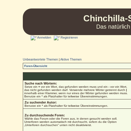
Chinchilla-
Das natürlich
Anmelden
Registrieren
Unbeantwortete Themen
|
Aktive Themen
Foren-Übersicht
Suche nach Wörtern:
Setze ein
+
vor ein Wort, das gefunden werden muss und ein
-
vor ein Wort,
das nicht gefunden werden darf. Verwende mehrere Wörter getrennt durch
|
innerhalb einer Klammer, wenn nur eines der Wörter gefunden werden muss.
Benutze ein * als Platzhalter für teilweise Übereinstimmungen.
Zu suchender Autor:
Benutze ein * als Platzhalter für teilweise Übereinstimmungen.
Zu durchsuchende Foren:
Wähle das Forum oder die Foren aus, in denen gesucht werden soll.
Unterforen werden automatisch mit durchsucht, sofern du die Option
„Unterforen durchsuchen“ unten nicht deaktivierst.