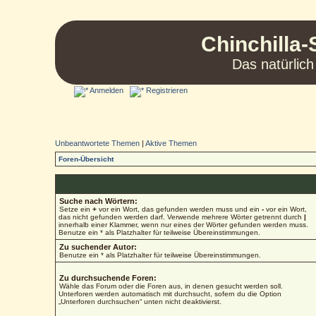
Chinchilla-
Das natürlich
Anmelden
Registrieren
Unbeantwortete Themen
|
Aktive Themen
Foren-Übersicht
Suche nach Wörtern:
Setze ein
+
vor ein Wort, das gefunden werden muss und ein
-
vor ein Wort,
das nicht gefunden werden darf. Verwende mehrere Wörter getrennt durch
|
innerhalb einer Klammer, wenn nur eines der Wörter gefunden werden muss.
Benutze ein * als Platzhalter für teilweise Übereinstimmungen.
Zu suchender Autor:
Benutze ein * als Platzhalter für teilweise Übereinstimmungen.
Zu durchsuchende Foren:
Wähle das Forum oder die Foren aus, in denen gesucht werden soll.
Unterforen werden automatisch mit durchsucht, sofern du die Option
„Unterforen durchsuchen“ unten nicht deaktivierst.