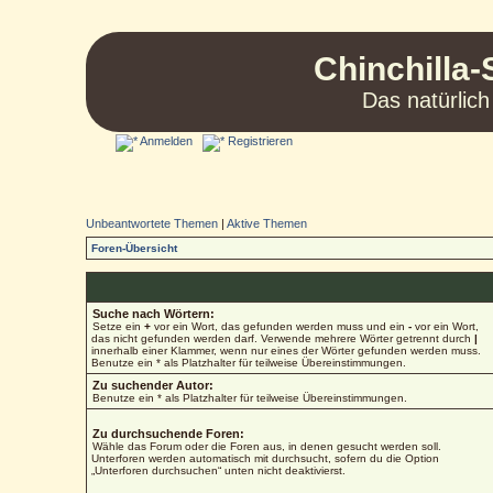
Chinchilla-
Das natürlich
Anmelden
Registrieren
Unbeantwortete Themen
|
Aktive Themen
Foren-Übersicht
Suche nach Wörtern:
Setze ein
+
vor ein Wort, das gefunden werden muss und ein
-
vor ein Wort,
das nicht gefunden werden darf. Verwende mehrere Wörter getrennt durch
|
innerhalb einer Klammer, wenn nur eines der Wörter gefunden werden muss.
Benutze ein * als Platzhalter für teilweise Übereinstimmungen.
Zu suchender Autor:
Benutze ein * als Platzhalter für teilweise Übereinstimmungen.
Zu durchsuchende Foren:
Wähle das Forum oder die Foren aus, in denen gesucht werden soll.
Unterforen werden automatisch mit durchsucht, sofern du die Option
„Unterforen durchsuchen“ unten nicht deaktivierst.