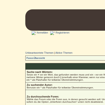
Anmelden
Registrieren
Unbeantwortete Themen
|
Aktive Themen
Foren-Übersicht
Suche nach Wörtern:
Setze ein
+
vor ein Wort, das gefunden werden muss und ein
-
vor ein W
mehrere Wörter getrennt durch
|
innerhalb einer Klammer, wenn nur ein
ein * als Platzhalter für teilweise Übereinstimmungen.
Zu suchender Autor:
Benutze ein * als Platzhalter für teilweise Übereinstimmungen.
Zu durchsuchende Foren:
Wähle das Forum oder die Foren aus, in denen gesucht werden soll. Unt
sofern du die Option „Unterforen durchsuchen“ unten nicht deaktivierst.