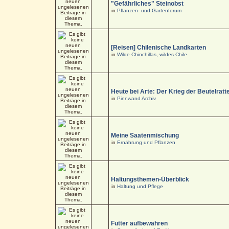
"Gefährliches" Steinobst
in
Pflanzen- und Gartenforum
[Reisen] Chilenische Landkarten
in
Wilde Chinchillas, wildes Chile
Heute bei Arte: Der Krieg der Beutelratt
in
Pinnwand Archiv
Meine Saatenmischung
in
Ernährung und Pflanzen
Haltungsthemen-Überblick
in
Haltung und Pflege
Futter aufbewahren