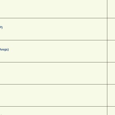
P)
/vegs)