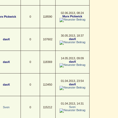
02.06.2013, 08:24
Murx Pickwick
rx Pickwick
0
118590
30.05.2013, 18:37
davX
davX
0
107602
14.05.2013, 09:09
davX
davX
0
118369
01.04.2013, 23:54
davX
davX
0
113450
01.04.2013, 14:31
Sven
Sven
0
115212