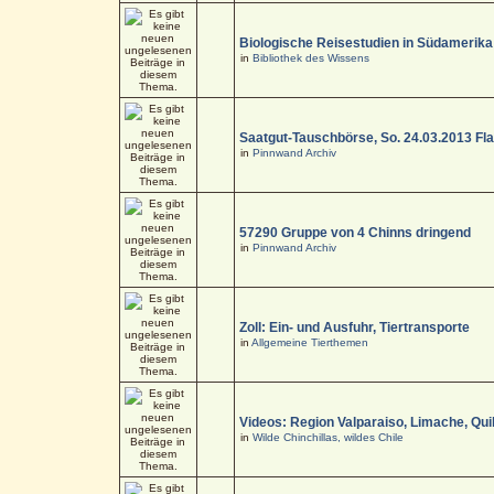
Biologische Reisestudien in Südamerika
in
Bibliothek des Wissens
Saatgut-Tauschbörse, So. 24.03.2013 Fl
in
Pinnwand Archiv
57290 Gruppe von 4 Chinns dringend
in
Pinnwand Archiv
Zoll: Ein- und Ausfuhr, Tiertransporte
in
Allgemeine Tierthemen
Videos: Region Valparaiso, Limache, Quil
in
Wilde Chinchillas, wildes Chile