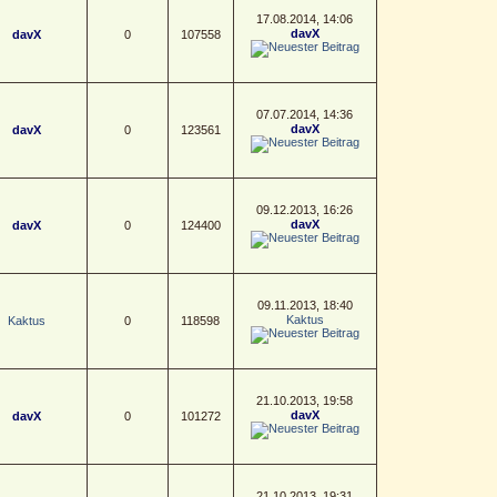
17.08.2014, 14:06
davX
davX
0
107558
07.07.2014, 14:36
davX
davX
0
123561
09.12.2013, 16:26
davX
davX
0
124400
09.11.2013, 18:40
Kaktus
Kaktus
0
118598
21.10.2013, 19:58
davX
davX
0
101272
21.10.2013, 19:31