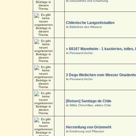
in
Gesundheit und Ernährung
Chilenische Langzeitstudien
in
Bibliothek des Wissens
» 68167 Mannheim - 1 kastiertes, tolle
in
Pinnwand Archiv
3 Degu Weibchen vom Weezer Gnadenho
in
Pinnwand Archiv
[Reisen] Santiago de Chile
in
Wilde Chinchillas, wildes Chile
Herstellung von Grünmehl
in
Ernährung und Pflanzen