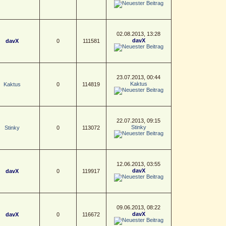
02.08.2013, 13:28
davX
davX
0
111581
23.07.2013, 00:44
Kaktus
Kaktus
0
114819
22.07.2013, 09:15
Stinky
Stinky
0
113072
12.06.2013, 03:55
davX
davX
0
119917
09.06.2013, 08:22
davX
davX
0
116672