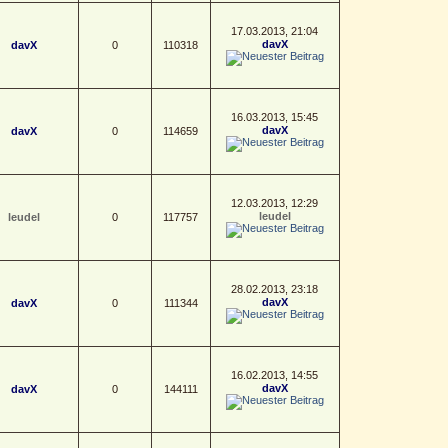
17.03.2013, 21:04
davX
davX
0
110318
16.03.2013, 15:45
davX
davX
0
114659
12.03.2013, 12:29
leudel
leudel
0
117757
28.02.2013, 23:18
davX
davX
0
111344
16.02.2013, 14:55
davX
davX
0
144111