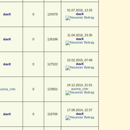
31.07.2016, 12:25
davX
davX
0
124375
11.04.2016, 23:35
davX
davX
0
126186
22.02.2015, 07:48
davX
davX
0
127522
24.12.2014, 21:01
austria_chin
ustria_chin
0
123501
17.08.2014, 22:37
davX
davX
0
119709