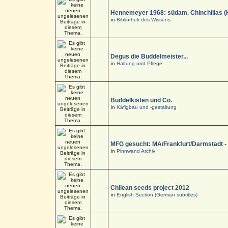
Hennemeyer 1968: südam. Chinchillas (
in
Bibliothek des Wissens
Degus die Buddelmeister...
in
Haltung und Pflege
Buddelkisten und Co.
in
Käfigbau und -gestaltung
MFG gesucht: MA/Frankfurt/Darmstadt 
in
Pinnwand Archiv
Chilean seeds project 2012
in
English Section (German subtitles)