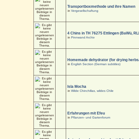
Transportboxmethode und ihre Namen
in
Vergesellschaftung
4 Chins in TH 76275 Ettlingen (BaWü, RL
in
Pinnwand Archiv
Homemade dehydrator (for drying herbs
in
English Section (German subtitles)
Isla Mocha
in
Wilde Chinchillas, wildes Chile
Erfahrungen mit Efeu
in
Pflanzen- und Gartenforum