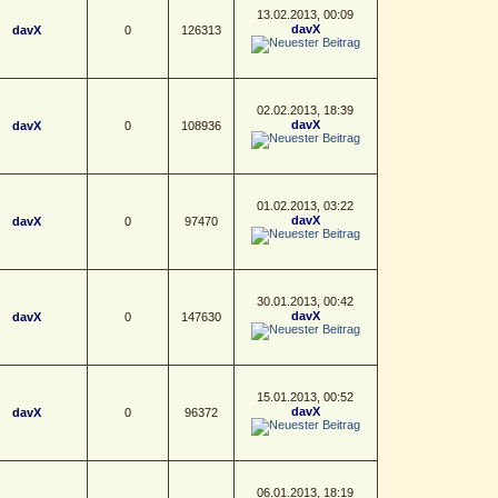
13.02.2013, 00:09
davX
davX
0
126313
02.02.2013, 18:39
davX
davX
0
108936
01.02.2013, 03:22
davX
davX
0
97470
30.01.2013, 00:42
davX
davX
0
147630
15.01.2013, 00:52
davX
davX
0
96372
06.01.2013, 18:19