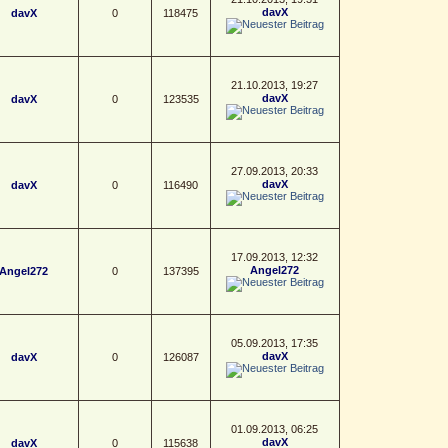
davX
davX
0
118475
21.10.2013, 19:27
davX
davX
0
123535
27.09.2013, 20:33
davX
davX
0
116490
17.09.2013, 12:32
Angel272
Angel272
0
137395
05.09.2013, 17:35
davX
davX
0
126087
01.09.2013, 06:25
davX
davX
0
115638