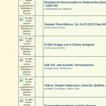
Biologische Reisestudien in Südamerika (Han
~1920-30)
in
Bibliothek des Wissens
Saatgut-Tauschbörse, So. 24.03.2013 Flaach/
in
Pinnwand Archiv
57290 Gruppe von 4 Chinns dringend
in
Pinnwand Archiv
Zoll: Ein- und Ausfuhr, Tiertransporte
in
Allgemeine Tierthemen
Videos: Region Valparaiso, Limache, Quillota,
in
Wilde Chinchillas, wildes Chile
Transportboxmethode und ihre Namen