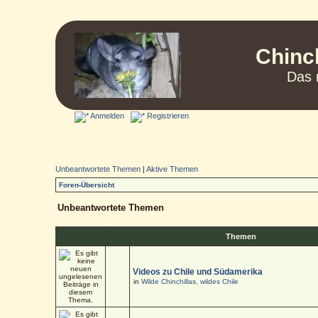
Chinc
Das 
Anmelden
Registrieren
Unbeantwortete Themen
|
Aktive Themen
Foren-Übersicht
Unbeantwortete Themen
Themen
Videos zu Chile und Südamerika
in
Wilde Chinchillas, wildes Chile