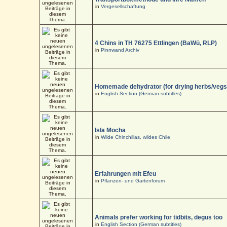
in
Vergesellschaftung
4 Chins in TH 76275 Ettlingen (BaWü, RLP)
in
Pinnwand Archiv
Homemade dehydrator (for drying herbs/vegs
in
English Section (German subtitles)
Isla Mocha
in
Wilde Chinchillas, wildes Chile
Erfahrungen mit Efeu
in
Pflanzen- und Gartenforum
Animals prefer working for tidbits, degus too
in
English Section (German subtitles)