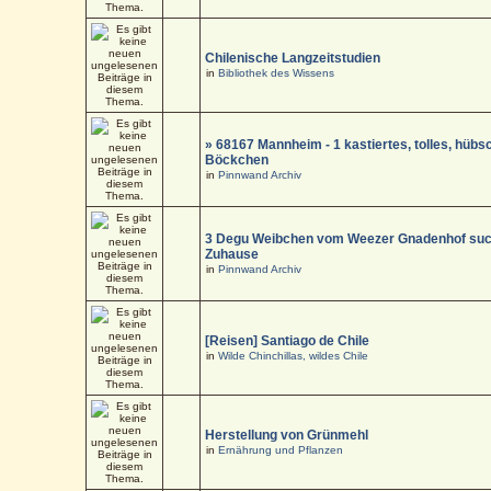
Chilenische Langzeitstudien
in
Bibliothek des Wissens
» 68167 Mannheim - 1 kastiertes, tolles, hüb
Böckchen
in
Pinnwand Archiv
3 Degu Weibchen vom Weezer Gnadenhof suc
Zuhause
in
Pinnwand Archiv
[Reisen] Santiago de Chile
in
Wilde Chinchillas, wildes Chile
Herstellung von Grünmehl
in
Ernährung und Pflanzen