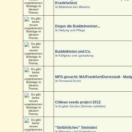
Krankheiten)
in
Bibliothek des Wissens
Degus die Buddelmeister...
in
Haltung und Pflege
Buddelkisten und Co.
in
Käfigbau und -gestaltung
MFG gesucht: MA/Frankfurt/Darmstadt - Mad
in
Pinnwand Archiv
Chilean seeds project 2012
in
English Section (German subtitles)
"Gefährliches" Steinobst
in
Pflanzen- und Gartenforum