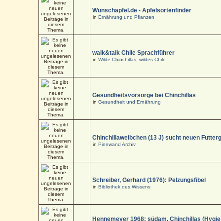
Wunschapfel.de - Apfelsortenfinder
in
Ernährung und Pflanzen
walk&talk Chile Sprachführer
in
Wilde Chinchillas, wildes Chile
Gesundheitsvorsorge bei Chinchillas
in
Gesundheit und Ernährung
Chinchillaweibchen (13 J) sucht neuen Futter
in
Pinnwand Archiv
Schreiber, Gerhard (1976): Pelzungsfibel
in
Bibliothek des Wissens
Hennemeyer 1968: südam. Chinchillas (Hygi