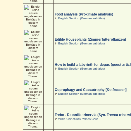
Food analysis (Proximate analysis)
in
English Section (German subtitles)
Edible Houseplants (Zimmerfutterpflanzen)
in
English Section (German subtitles)
How to build a labyrinth for degus (guest articl
in
English Section (German subtitles)
Coprophagy and Caecotrophy [Kotfressen]
in
English Section (German subtitles)
Trebo - Retanilla trinervia (Syn. Trevoa trinerv
in
Wilde Chinchillas, wildes Chile