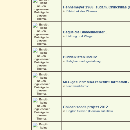
Hennemeyer 1968: südam. Chinchillas (
in
Bibliothek des Wissens
Degus die Buddelmeister...
in
Haltung und Pflege
Buddelkisten und Co.
in
Käfigbau und -gestaltung
MFG gesucht: MA/Frankfurt/Darmstadt 
in
Pinnwand Archiv
Chilean seeds project 2012
in
English Section (German subtitles)