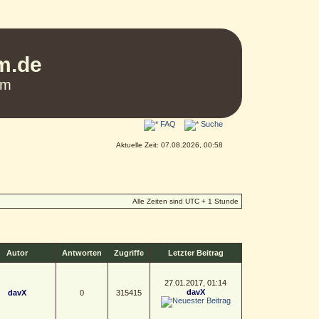
um.de
um
FAQ
Suche
Aktuelle Zeit: 07.08.2026, 00:58
Alle Zeiten sind UTC + 1 Stunde
Autor
Antworten
Zugriffe
Letzter Beitrag
27.01.2017, 01:14
davX
davX
0
315415