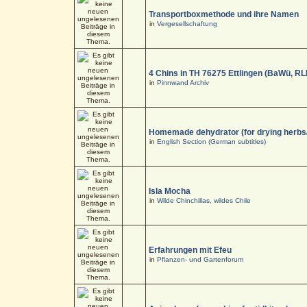
Transportboxmethode und ihre Namen
in
Vergesellschaftung
4 Chins in TH 76275 Ettlingen (BaWü, RL
in
Pinnwand Archiv
Homemade dehydrator (for drying herbs
in
English Section (German subtitles)
Isla Mocha
in
Wilde Chinchillas, wildes Chile
Erfahrungen mit Efeu
in
Pflanzen- und Gartenforum