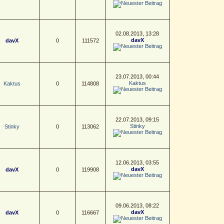
02.08.2013, 13:28
davX
davX
0
111572
23.07.2013, 00:44
Kaktus
Kaktus
0
114808
22.07.2013, 09:15
Stinky
Stinky
0
113062
12.06.2013, 03:55
davX
davX
0
119908
09.06.2013, 08:22
davX
davX
0
116667