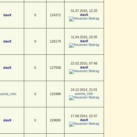
31.07.2016, 12:25
davX
davX
0
124372
11.04.2016, 23:35
davX
davX
0
126179
22.02.2015, 07:48
davX
davX
0
127508
24.12.2014, 21:01
austria_chin
ustria_chin
0
123488
17.08.2014, 22:37
davX
davX
0
119699