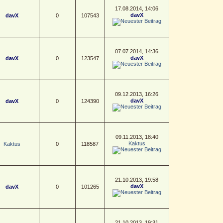
17.08.2014, 14:06
davX
davX
0
107543
07.07.2014, 14:36
davX
davX
0
123547
09.12.2013, 16:26
davX
davX
0
124390
09.11.2013, 18:40
Kaktus
Kaktus
0
118587
21.10.2013, 19:58
davX
davX
0
101265
21.10.2013, 19:31