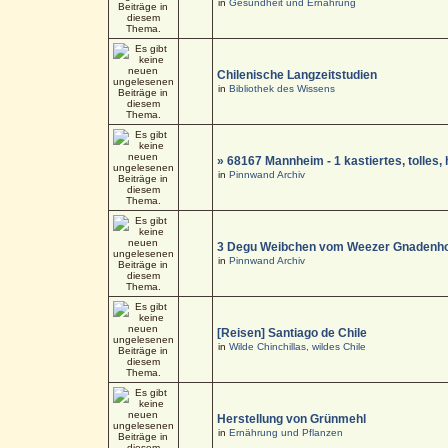
in
Gesundheit und Ernährung
Chilenische Langzeitstudien
in
Bibliothek des Wissens
» 68167 Mannheim - 1 kastiertes, tolle
in
Pinnwand Archiv
3 Degu Weibchen vom Weezer Gnadenho
in
Pinnwand Archiv
[Reisen] Santiago de Chile
in
Wilde Chinchillas, wildes Chile
Herstellung von Grünmehl
in
Ernährung und Pflanzen