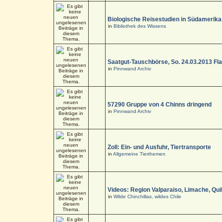
Biologische Reisestudien in Südamerika
in
Bibliothek des Wissens
Saatgut-Tauschbörse, So. 24.03.2013 Fl
in
Pinnwand Archiv
57290 Gruppe von 4 Chinns dringend
in
Pinnwand Archiv
Zoll: Ein- und Ausfuhr, Tiertransporte
in
Allgemeine Tierthemen
Videos: Region Valparaiso, Limache, Quil
in
Wilde Chinchillas, wildes Chile