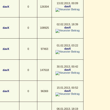
13.02.2013, 00:09
davX
davX
0
126304
02.02.2013, 18:39
davX
davX
0
108925
01.02.2013, 03:22
davX
davX
0
97463
30.01.2013, 00:42
davX
davX
0
147618
15.01.2013, 00:52
davX
davX
0
96369
06.01.2013, 18:19