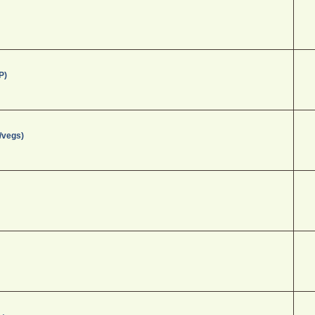
P)
/vegs)