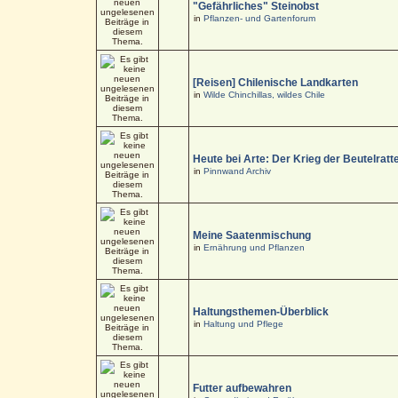
"Gefährliches" Steinobst
in
Pflanzen- und Gartenforum
[Reisen] Chilenische Landkarten
in
Wilde Chinchillas, wildes Chile
Heute bei Arte: Der Krieg der Beutelratt
in
Pinnwand Archiv
Meine Saatenmischung
in
Ernährung und Pflanzen
Haltungsthemen-Überblick
in
Haltung und Pflege
Futter aufbewahren