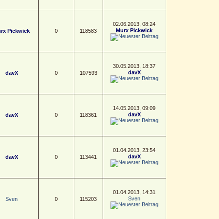
02.06.2013, 08:24
Murx Pickwick
rx Pickwick
0
118583
30.05.2013, 18:37
davX
davX
0
107593
14.05.2013, 09:09
davX
davX
0
118361
01.04.2013, 23:54
davX
davX
0
113441
01.04.2013, 14:31
Sven
Sven
0
115203