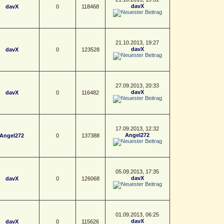
davX
davX
0
118468
21.10.2013, 19:27
davX
davX
0
123528
27.09.2013, 20:33
davX
davX
0
116482
17.09.2013, 12:32
Angel272
Angel272
0
137388
05.09.2013, 17:35
davX
davX
0
126068
01.09.2013, 06:25
davX
davX
0
115626