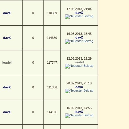
17.03.2013, 21:04
davX
davX
0
110309
16.03.2013, 15:45
davX
davX
0
114650
12.03.2013, 12:29
leudel
leudel
0
117747
28.02.2013, 23:18
davX
davX
0
111336
16.02.2013, 14:55
davX
davX
0
144103