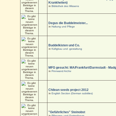
Krankheiten)
in
Bibliothek des Wissens
Degus die Buddelmeister...
in
Haltung und Pflege
Buddelkisten und Co.
in
Käfigbau und -gestaltung
MFG gesucht: MA/Frankfurt/Darmstadt - Mad
in
Pinnwand Archiv
Chilean seeds project 2012
in
English Section (German subtitles)
"Gefährliches" Steinobst
in
Pflanzen- und Gartenforum