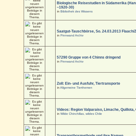
Biologische Reisestudien in Südamerika (Han
~1920-30)
in
Bibliothek des Wissens
Saatgut-Tauschbörse, So. 24.03.2013 Flaach/
in
Pinnwand Archiv
57290 Gruppe von 4 Chinns dringend
in
Pinnwand Archiv
Zoll: Ein- und Ausfuhr, Tiertransporte
in
Allgemeine Tierthemen
Videos: Region Valparaiso, Limache, Quillota,
in
Wilde Chinchillas, wildes Chile
Transportboxmethode und ihre Namen