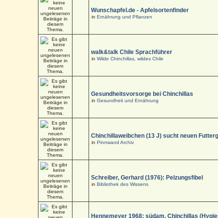
Wunschapfel.de - Apfelsortenfinder
in
Ernährung und Pflanzen
walk&talk Chile Sprachführer
in
Wilde Chinchillas, wildes Chile
Gesundheitsvorsorge bei Chinchillas
in
Gesundheit und Ernährung
Chinchillaweibchen (13 J) sucht neuen Futter
in
Pinnwand Archiv
Schreiber, Gerhard (1976): Pelzungsfibel
in
Bibliothek des Wissens
Hennemeyer 1968: südam. Chinchillas (Hygi