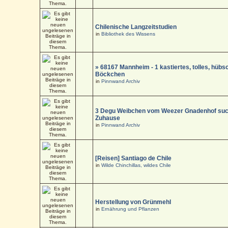
Chilenische Langzeitstudien
in
Bibliothek des Wissens
» 68167 Mannheim - 1 kastiertes, tolles, hüb
Böckchen
in
Pinnwand Archiv
3 Degu Weibchen vom Weezer Gnadenhof suc
Zuhause
in
Pinnwand Archiv
[Reisen] Santiago de Chile
in
Wilde Chinchillas, wildes Chile
Herstellung von Grünmehl
in
Ernährung und Pflanzen