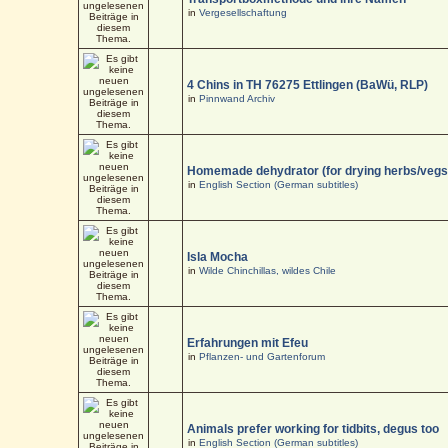
in
Vergesellschaftung
4 Chins in TH 76275 Ettlingen (BaWü, RLP)
in
Pinnwand Archiv
Homemade dehydrator (for drying herbs/vegs
in
English Section (German subtitles)
Isla Mocha
in
Wilde Chinchillas, wildes Chile
Erfahrungen mit Efeu
in
Pflanzen- und Gartenforum
Animals prefer working for tidbits, degus too
in
English Section (German subtitles)