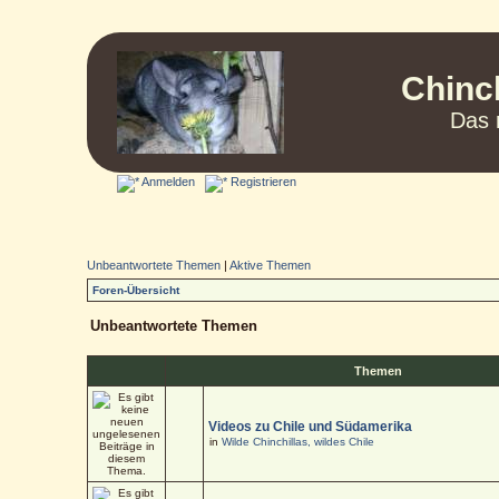
Chinc
Das 
Anmelden
Registrieren
Unbeantwortete Themen
|
Aktive Themen
Foren-Übersicht
Unbeantwortete Themen
Themen
Videos zu Chile und Südamerika
in
Wilde Chinchillas, wildes Chile