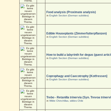
Food analysis (Proximate analysis)
in
English Section (German subtitles)
Edible Houseplants (Zimmerfutterpflanzen)
in
English Section (German subtitles)
How to build a labyrinth for degus (guest articl
in
English Section (German subtitles)
Coprophagy and Caecotrophy [Kotfressen]
in
English Section (German subtitles)
Trebo - Retanilla trinervia (Syn. Trevoa trinerv
in
Wilde Chinchillas, wildes Chile