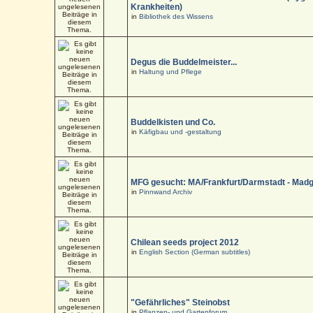
Krankheiten)
in
Bibliothek des Wissens
Degus die Buddelmeister...
in
Haltung und Pflege
Buddelkisten und Co.
in
Käfigbau und -gestaltung
MFG gesucht: MA/Frankfurt/Darmstadt - Mad
in
Pinnwand Archiv
Chilean seeds project 2012
in
English Section (German subtitles)
"Gefährliches" Steinobst
in
Pflanzen- und Gartenforum