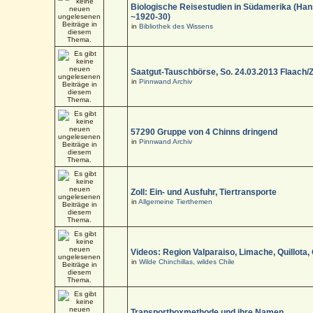
Biologische Reisestudien in Südamerika (Han
~1920-30)
in
Bibliothek des Wissens
Saatgut-Tauschbörse, So. 24.03.2013 Flaach/
in
Pinnwand Archiv
57290 Gruppe von 4 Chinns dringend
in
Pinnwand Archiv
Zoll: Ein- und Ausfuhr, Tiertransporte
in
Allgemeine Tierthemen
Videos: Region Valparaiso, Limache, Quillota,
in
Wilde Chinchillas, wildes Chile
Transportboxmethode und ihre Namen