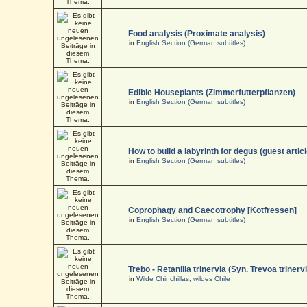
Food analysis (Proximate analysis)
in
English Section (German subtitles)
Edible Houseplants (Zimmerfutterpflanzen)
in
English Section (German subtitles)
How to build a labyrinth for degus (guest articl
in
English Section (German subtitles)
Coprophagy and Caecotrophy [Kotfressen]
in
English Section (German subtitles)
Trebo - Retanilla trinervia (Syn. Trevoa trinerv
in
Wilde Chinchillas, wildes Chile