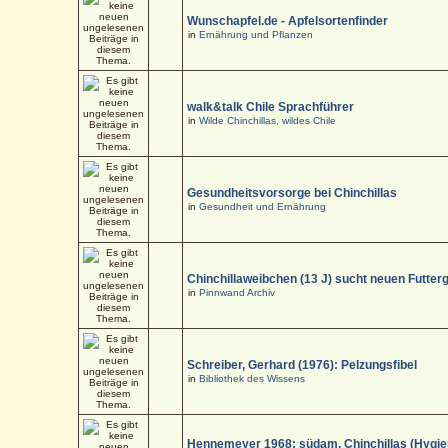
Wunschapfel.de - Apfelsortenfinder
in
Ernährung und Pflanzen
walk&talk Chile Sprachführer
in
Wilde Chinchillas, wildes Chile
Gesundheitsvorsorge bei Chinchillas
in
Gesundheit und Ernährung
Chinchillaweibchen (13 J) sucht neuen Futter
in
Pinnwand Archiv
Schreiber, Gerhard (1976): Pelzungsfibel
in
Bibliothek des Wissens
Hennemeyer 1968: südam. Chinchillas (Hygi