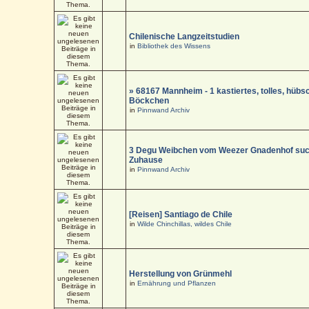
Chilenische Langzeitstudien
in
Bibliothek des Wissens
» 68167 Mannheim - 1 kastiertes, tolles, hüb
Böckchen
in
Pinnwand Archiv
3 Degu Weibchen vom Weezer Gnadenhof suc
Zuhause
in
Pinnwand Archiv
[Reisen] Santiago de Chile
in
Wilde Chinchillas, wildes Chile
Herstellung von Grünmehl
in
Ernährung und Pflanzen