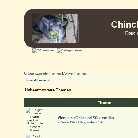
Chinc
Das 
Anmelden
Registrieren
Unbeantwortete Themen
|
Aktive Themen
Foren-Übersicht
Unbeantwortete Themen
Themen
Videos zu Chile und Südamerika
in
Wilde Chinchillas, wildes Chile