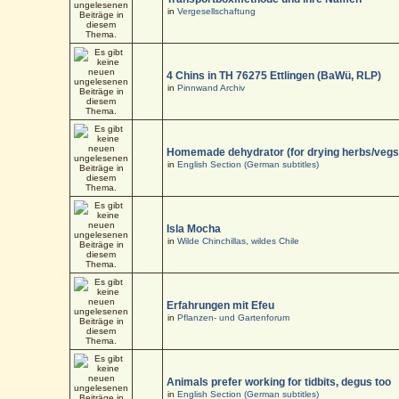
in
Vergesellschaftung
4 Chins in TH 76275 Ettlingen (BaWü, RLP)
in
Pinnwand Archiv
Homemade dehydrator (for drying herbs/vegs
in
English Section (German subtitles)
Isla Mocha
in
Wilde Chinchillas, wildes Chile
Erfahrungen mit Efeu
in
Pflanzen- und Gartenforum
Animals prefer working for tidbits, degus too
in
English Section (German subtitles)