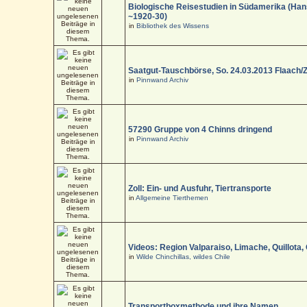
Biologische Reisestudien in Südamerika (Han
~1920-30)
in
Bibliothek des Wissens
Saatgut-Tauschbörse, So. 24.03.2013 Flaach/
in
Pinnwand Archiv
57290 Gruppe von 4 Chinns dringend
in
Pinnwand Archiv
Zoll: Ein- und Ausfuhr, Tiertransporte
in
Allgemeine Tierthemen
Videos: Region Valparaiso, Limache, Quillota,
in
Wilde Chinchillas, wildes Chile
Transportboxmethode und ihre Namen