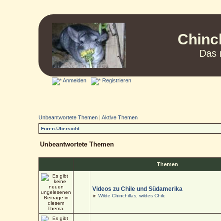
Chinc
Das 
Anmelden
Registrieren
Unbeantwortete Themen
|
Aktive Themen
Foren-Übersicht
Unbeantwortete Themen
Themen
Videos zu Chile und Südamerika
in
Wilde Chinchillas, wildes Chile