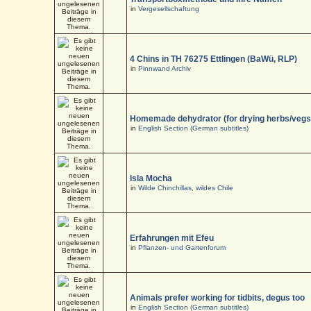
in
Vergesellschaftung
4 Chins in TH 76275 Ettlingen (BaWü, RLP)
in
Pinnwand Archiv
Homemade dehydrator (for drying herbs/vegs
in
English Section (German subtitles)
Isla Mocha
in
Wilde Chinchillas, wildes Chile
Erfahrungen mit Efeu
in
Pflanzen- und Gartenforum
Animals prefer working for tidbits, degus too
in
English Section (German subtitles)