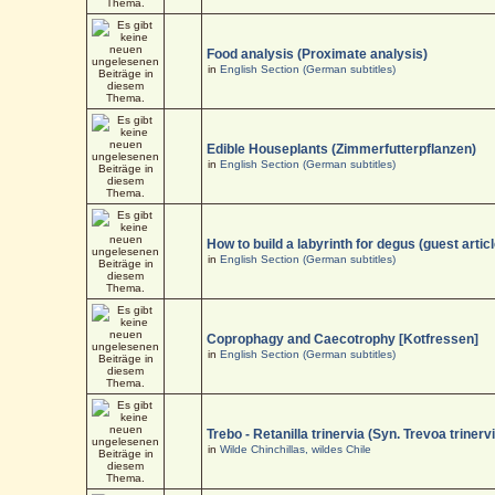
Food analysis (Proximate analysis)
in
English Section (German subtitles)
Edible Houseplants (Zimmerfutterpflanzen)
in
English Section (German subtitles)
How to build a labyrinth for degus (guest articl
in
English Section (German subtitles)
Coprophagy and Caecotrophy [Kotfressen]
in
English Section (German subtitles)
Trebo - Retanilla trinervia (Syn. Trevoa trinerv
in
Wilde Chinchillas, wildes Chile