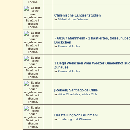
Chilenische Langzeitstudien
in
Bibliothek des Wissens
» 68167 Mannheim - 1 kastiertes, tolles, hüb
Böckchen
in
Pinnwand Archiv
3 Degu Weibchen vom Weezer Gnadenhof suc
Zuhause
in
Pinnwand Archiv
[Reisen] Santiago de Chile
in
Wilde Chinchillas, wildes Chile
Herstellung von Grünmehl
in
Ernährung und Pflanzen