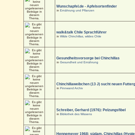
Wunschapfel.de - Apfelsortenfinder
in
Ernährung und Pflanzen
walk&talk Chile Sprachführer
in
Wilde Chinchillas, wildes Chile
Gesundheitsvorsorge bei Chinchillas
in
Gesundheit und Ernährung
Chinchillaweibchen (13 J) sucht neuen Futter
in
Pinnwand Archiv
Schreiber, Gerhard (1976): Pelzungsfibel
in
Bibliothek des Wissens
Hennemeyer 1968: südam. Chinchillas (Hygi