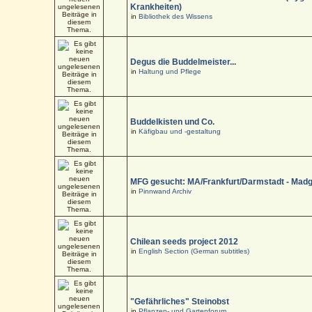
Krankheiten)
in
Bibliothek des Wissens
Degus die Buddelmeister...
in
Haltung und Pflege
Buddelkisten und Co.
in
Käfigbau und -gestaltung
MFG gesucht: MA/Frankfurt/Darmstadt - Mad
in
Pinnwand Archiv
Chilean seeds project 2012
in
English Section (German subtitles)
"Gefährliches" Steinobst
in
Pflanzen- und Gartenforum