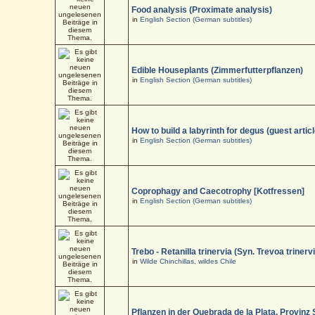
Food analysis (Proximate analysis)
in
English Section (German subtitles)
Edible Houseplants (Zimmerfutterpflanzen)
in
English Section (German subtitles)
How to build a labyrinth for degus (guest articl
in
English Section (German subtitles)
Coprophagy and Caecotrophy [Kotfressen]
in
English Section (German subtitles)
Trebo - Retanilla trinervia (Syn. Trevoa trinerv
in
Wilde Chinchillas, wildes Chile
Pflanzen in der Quebrada de la Plata, Provinz