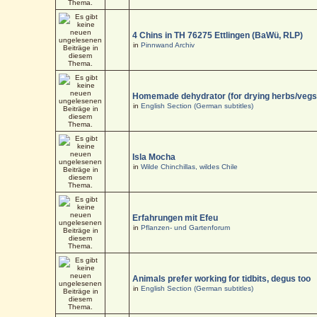
4 Chins in TH 76275 Ettlingen (BaWü, RLP)
in
Pinnwand Archiv
Homemade dehydrator (for drying herbs/vegs
in
English Section (German subtitles)
Isla Mocha
in
Wilde Chinchillas, wildes Chile
Erfahrungen mit Efeu
in
Pflanzen- und Gartenforum
Animals prefer working for tidbits, degus too
in
English Section (German subtitles)