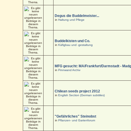
Degus die Buddelmeister...
in
Haltung und Pflege
Buddelkisten und Co.
in
Käfigbau und -gestaltung
MFG gesucht: MA/Frankfurt/Darmstadt - Mad
in
Pinnwand Archiv
Chilean seeds project 2012
in
English Section (German subtitles)
"Gefährliches" Steinobst
in
Pflanzen- und Gartenforum