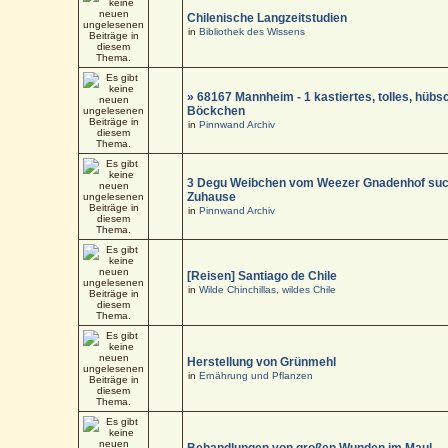
Chilenische Langzeitstudien
in
Bibliothek des Wissens
» 68167 Mannheim - 1 kastiertes, tolles, hüb
Böckchen
in
Pinnwand Archiv
3 Degu Weibchen vom Weezer Gnadenhof suc
Zuhause
in
Pinnwand Archiv
[Reisen] Santiago de Chile
in
Wilde Chinchillas, wildes Chile
Herstellung von Grünmehl
in
Ernährung und Pflanzen
Behandlungen von großen Wunden im Maul