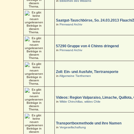
in
Bibliothek des Wissens
Saatgut-Tauschbörse, So. 24.03.2013 Flaach/
in
Pinnwand Archiv
57290 Gruppe von 4 Chinns dringend
in
Pinnwand Archiv
Zoll: Ein- und Ausfuhr, Tiertransporte
in
Allgemeine Tierthemen
Videos: Region Valparaiso, Limache, Quillota,
in
Wilde Chinchillas, wildes Chile
Transportboxmethode und ihre Namen
in
Vergesellschaftung