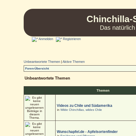
Chinchilla-
Das natürlich
Anmelden
Registrieren
Unbeantwortete Themen
|
Aktive Themen
Foren-Übersicht
Unbeantwortete Themen
Themen
Videos zu Chile und Südamerika
in
Wilde Chinchillas, wildes Chile
Wunschapfel.de - Apfelsortenfinder
in
Ernährung und Pflanzen