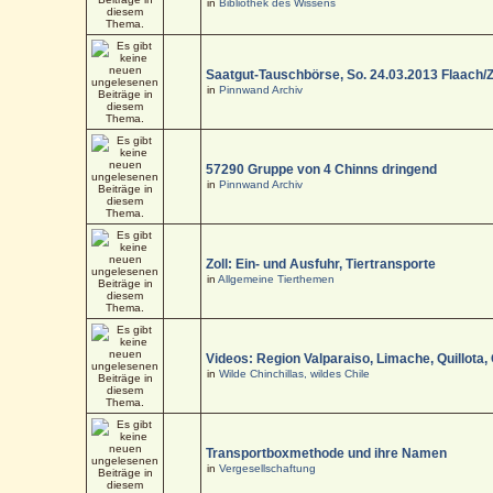
in
Bibliothek des Wissens
Saatgut-Tauschbörse, So. 24.03.2013 Flaach/
in
Pinnwand Archiv
57290 Gruppe von 4 Chinns dringend
in
Pinnwand Archiv
Zoll: Ein- und Ausfuhr, Tiertransporte
in
Allgemeine Tierthemen
Videos: Region Valparaiso, Limache, Quillota,
in
Wilde Chinchillas, wildes Chile
Transportboxmethode und ihre Namen
in
Vergesellschaftung