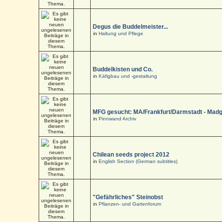
Degus die Buddelmeister...
in
Haltung und Pflege
Buddelkisten und Co.
in
Käfigbau und -gestaltung
MFG gesucht: MA/Frankfurt/Darmstadt - Mad
in
Pinnwand Archiv
Chilean seeds project 2012
in
English Section (German subtitles)
"Gefährliches" Steinobst
in
Pflanzen- und Gartenforum