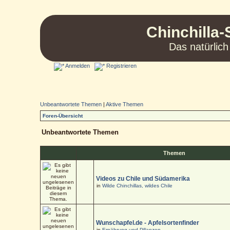
Chinchilla-
Das natürlich
Anmelden
Registrieren
Unbeantwortete Themen
|
Aktive Themen
Foren-Übersicht
Unbeantwortete Themen
Themen
Videos zu Chile und Südamerika
in
Wilde Chinchillas, wildes Chile
Wunschapfel.de - Apfelsortenfinder
in
Ernährung und Pflanzen