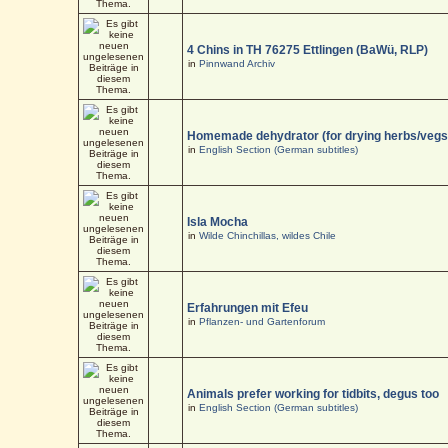
4 Chins in TH 76275 Ettlingen (BaWü, RLP)
in
Pinnwand Archiv
Homemade dehydrator (for drying herbs/vegs
in
English Section (German subtitles)
Isla Mocha
in
Wilde Chinchillas, wildes Chile
Erfahrungen mit Efeu
in
Pflanzen- und Gartenforum
Animals prefer working for tidbits, degus too
in
English Section (German subtitles)