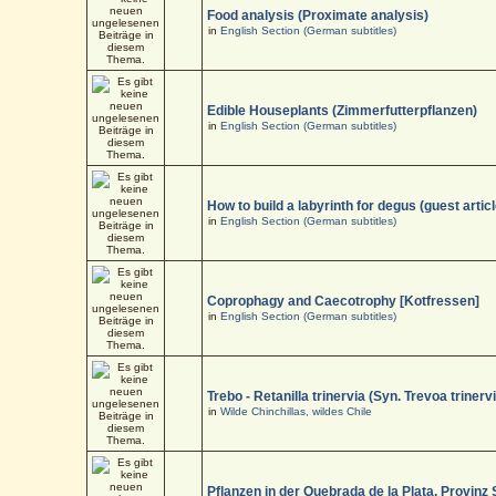
Food analysis (Proximate analysis)
in
English Section (German subtitles)
Edible Houseplants (Zimmerfutterpflanzen)
in
English Section (German subtitles)
How to build a labyrinth for degus (guest articl
in
English Section (German subtitles)
Coprophagy and Caecotrophy [Kotfressen]
in
English Section (German subtitles)
Trebo - Retanilla trinervia (Syn. Trevoa trinerv
in
Wilde Chinchillas, wildes Chile
Pflanzen in der Quebrada de la Plata, Provinz