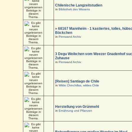
Chilenische Langzeitstudien
in
Bibliothek des Wissens
» 68167 Mannheim - 1 kastiertes, tolles, hüb
Böckchen
in
Pinnwand Archiv
3 Degu Weibchen vom Weezer Gnadenhof suc
Zuhause
in
Pinnwand Archiv
[Reisen] Santiago de Chile
in
Wilde Chinchillas, wildes Chile
Herstellung von Grünmehl
in
Ernährung und Pflanzen
Behandlungen von großen Wunden im Maul