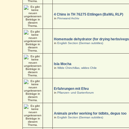
4 Chins in TH 76275 Ettlingen (BaWü, RLP)
in
Pinnwand Archiv
Homemade dehydrator (for drying herbs/vegs
in
English Section (German subtitles)
Isla Mocha
in
Wilde Chinchillas, wildes Chile
Erfahrungen mit Efeu
in
Pflanzen- und Gartenforum
Animals prefer working for tidbits, degus too
in
English Section (German subtitles)