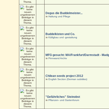
Degus die Buddelmeister...
in
Haltung und Pflege
Buddelkisten und Co.
in
Käfigbau und -gestaltung
MFG gesucht: MA/Frankfurt/Darmstadt - Mad
in
Pinnwand Archiv
Chilean seeds project 2012
in
English Section (German subtitles)
"Gefährliches" Steinobst
in
Pflanzen- und Gartenforum