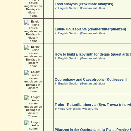
Food analysis (Proximate analysis)
in
English Section (German subtitles)
Edible Houseplants (Zimmerfutterpflanzen)
in
English Section (German subtitles)
How to build a labyrinth for degus (guest articl
in
English Section (German subtitles)
Coprophagy and Caecotrophy [Kotfressen]
in
English Section (German subtitles)
Trebo - Retanilla trinervia (Syn. Trevoa trinerv
in
Wilde Chinchillas, wildes Chile
Pflanzen in der Quebrada de la Plata, Provinz