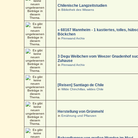
Chilenische Langzeitstudien
in
Bibliothek des Wissens
» 68167 Mannheim - 1 kastiertes, tolles, hüb
Böckchen
in
Pinnwand Archiv
3 Degu Weibchen vom Weezer Gnadenhof suc
Zuhause
in
Pinnwand Archiv
[Reisen] Santiago de Chile
in
Wilde Chinchillas, wildes Chile
Herstellung von Grünmehl
in
Ernährung und Pflanzen
Behandlungen von großen Wunden im Maul