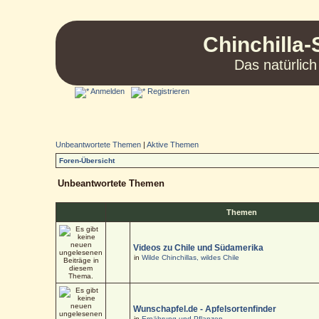
Chinchilla-
Das natürlich
Anmelden
Registrieren
Unbeantwortete Themen
|
Aktive Themen
Foren-Übersicht
Unbeantwortete Themen
Themen
Videos zu Chile und Südamerika
in
Wilde Chinchillas, wildes Chile
Wunschapfel.de - Apfelsortenfinder
in
Ernährung und Pflanzen