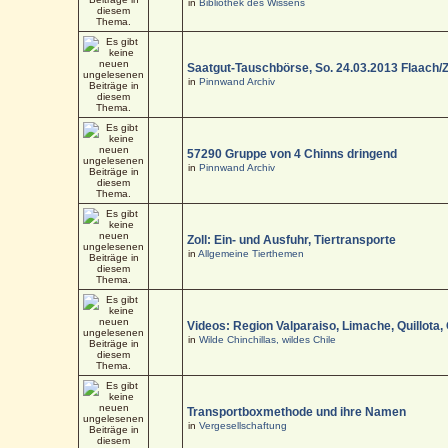
in
Bibliothek des Wissens
Saatgut-Tauschbörse, So. 24.03.2013 Flaach/
in
Pinnwand Archiv
57290 Gruppe von 4 Chinns dringend
in
Pinnwand Archiv
Zoll: Ein- und Ausfuhr, Tiertransporte
in
Allgemeine Tierthemen
Videos: Region Valparaiso, Limache, Quillota,
in
Wilde Chinchillas, wildes Chile
Transportboxmethode und ihre Namen
in
Vergesellschaftung