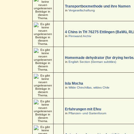
Transportboxmethode und ihre Namen
in
Vergesellschaftung
4 Chins in TH 76275 Ettlingen (BaWü, RL
in
Pinnwand Archiv
Homemade dehydrator (for drying herbs
in
English Section (German subtitles)
Isla Mocha
in
Wilde Chinchillas, wildes Chile
Erfahrungen mit Efeu
in
Pflanzen- und Gartenforum