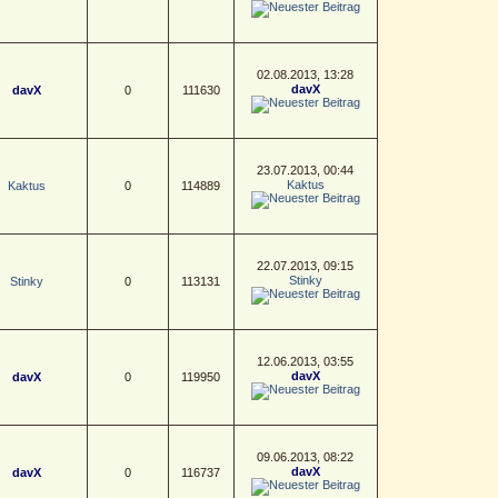
02.08.2013, 13:28
davX
davX
0
111630
23.07.2013, 00:44
Kaktus
Kaktus
0
114889
22.07.2013, 09:15
Stinky
Stinky
0
113131
12.06.2013, 03:55
davX
davX
0
119950
09.06.2013, 08:22
davX
davX
0
116737