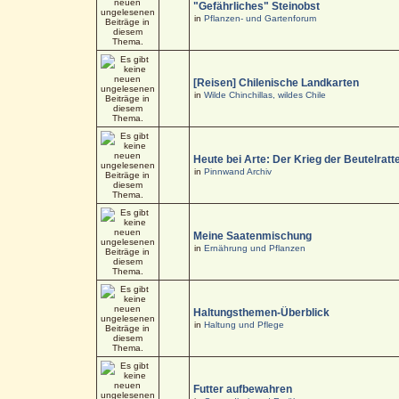
"Gefährliches" Steinobst
in
Pflanzen- und Gartenforum
[Reisen] Chilenische Landkarten
in
Wilde Chinchillas, wildes Chile
Heute bei Arte: Der Krieg der Beutelratt
in
Pinnwand Archiv
Meine Saatenmischung
in
Ernährung und Pflanzen
Haltungsthemen-Überblick
in
Haltung und Pflege
Futter aufbewahren