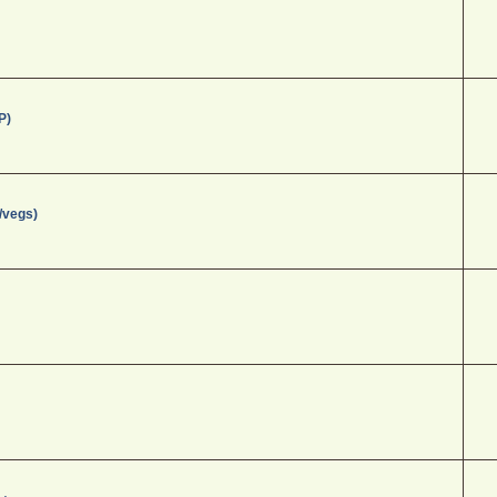
P)
/vegs)