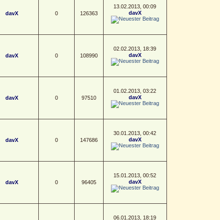
13.02.2013, 00:09
davX
davX
0
126363
02.02.2013, 18:39
davX
davX
0
108990
01.02.2013, 03:22
davX
davX
0
97510
30.01.2013, 00:42
davX
davX
0
147686
15.01.2013, 00:52
davX
davX
0
96405
06.01.2013, 18:19