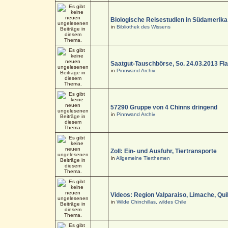
Biologische Reisestudien in Südamerika
in
Bibliothek des Wissens
Saatgut-Tauschbörse, So. 24.03.2013 Fl
in
Pinnwand Archiv
57290 Gruppe von 4 Chinns dringend
in
Pinnwand Archiv
Zoll: Ein- und Ausfuhr, Tiertransporte
in
Allgemeine Tierthemen
Videos: Region Valparaiso, Limache, Quil
in
Wilde Chinchillas, wildes Chile