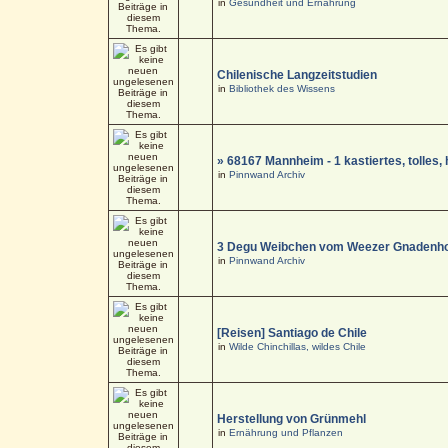
in
Gesundheit und Ernährung
Chilenische Langzeitstudien
in
Bibliothek des Wissens
» 68167 Mannheim - 1 kastiertes, tolle
in
Pinnwand Archiv
3 Degu Weibchen vom Weezer Gnadenho
in
Pinnwand Archiv
[Reisen] Santiago de Chile
in
Wilde Chinchillas, wildes Chile
Herstellung von Grünmehl
in
Ernährung und Pflanzen