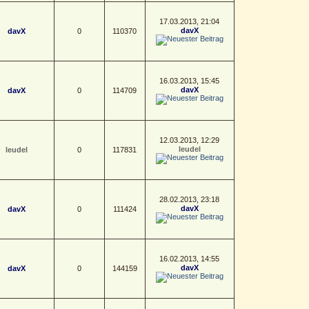
17.03.2013, 21:04
davX
davX
0
110370
16.03.2013, 15:45
davX
davX
0
114709
12.03.2013, 12:29
leudel
leudel
0
117831
28.02.2013, 23:18
davX
davX
0
111424
16.02.2013, 14:55
davX
davX
0
144159