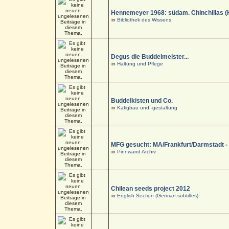
Hennemeyer 1968: südam. Chinchillas (
in
Bibliothek des Wissens
Degus die Buddelmeister...
in
Haltung und Pflege
Buddelkisten und Co.
in
Käfigbau und -gestaltung
MFG gesucht: MA/Frankfurt/Darmstadt 
in
Pinnwand Archiv
Chilean seeds project 2012
in
English Section (German subtitles)