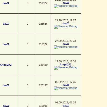
davX
davX
0
118522
21.10.2013, 19:27
davX
davX
0
123586
27.09.2013, 20:33
davX
davX
0
116574
17.09.2013, 12:32
Angel272
Angel272
0
137460
05.09.2013, 17:35
davX
davX
0
126147
01.09.2013, 06:25
davX
davX
0
115691