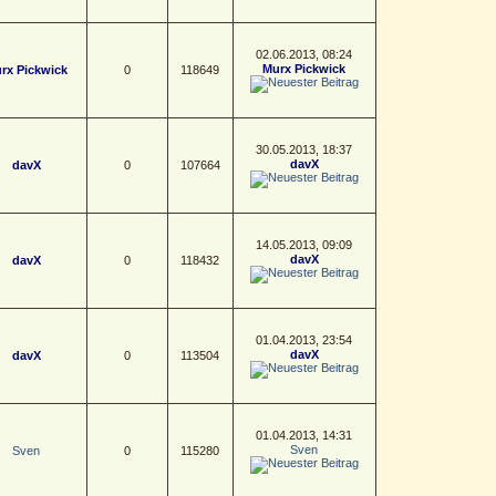
02.06.2013, 08:24
Murx Pickwick
rx Pickwick
0
118649
30.05.2013, 18:37
davX
davX
0
107664
14.05.2013, 09:09
davX
davX
0
118432
01.04.2013, 23:54
davX
davX
0
113504
01.04.2013, 14:31
Sven
Sven
0
115280