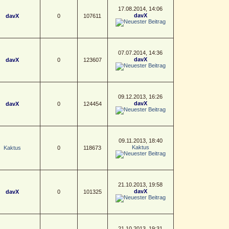
17.08.2014, 14:06
davX
davX
0
107611
07.07.2014, 14:36
davX
davX
0
123607
09.12.2013, 16:26
davX
davX
0
124454
09.11.2013, 18:40
Kaktus
Kaktus
0
118673
21.10.2013, 19:58
davX
davX
0
101325
21.10.2013, 19:31