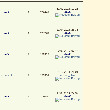
31.07.2016, 12:25
davX
davX
0
124426
11.04.2016, 23:35
davX
davX
0
126248
22.02.2015, 07:48
davX
davX
0
127582
24.12.2014, 21:01
austria_chin
ustria_chin
0
123586
17.08.2014, 22:37
davX
davX
0
119844