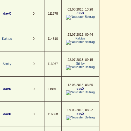
02.08.2013, 13:28
davX
davX
0
111578
23.07.2013, 00:44
Kaktus
Kaktus
0
114810
22.07.2013, 09:15
Stinky
Stinky
0
113067
12.06.2013, 03:55
davX
davX
0
119911
09.06.2013, 08:22
davX
davX
0
116668