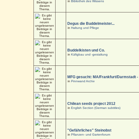
in
Bibliothek des Wissens
Degus die Buddelmeister...
in
Haltung und Pflege
Buddelkisten und Co.
in
Käfigbau und -gestaltung
MFG gesucht: MA/Frankfurt/Darmstadt 
in
Pinnwand Archiv
Chilean seeds project 2012
in
English Section (German subtitles)
"Gefährliches" Steinobst
in
Pflanzen- und Gartenforum