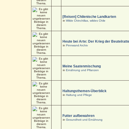
[Reisen] Chilenische Landkarten
in
Wilde Chinchillas, wildes Chile
Heute bei Arte: Der Krieg der Beutelratt
in
Pinnwand Archiv
Meine Saatenmischung
in
Ernährung und Pflanzen
Haltungsthemen-Überblick
in
Haltung und Pflege
Futter aufbewahren
in
Gesundheit und Ernährung