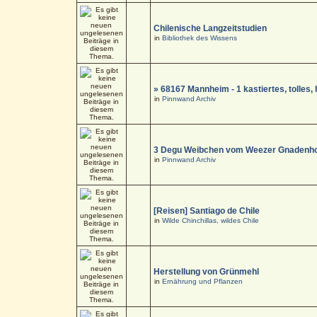
Chilenische Langzeitstudien
in
Bibliothek des Wissens
» 68167 Mannheim - 1 kastiertes, tolle
in
Pinnwand Archiv
3 Degu Weibchen vom Weezer Gnadenho
in
Pinnwand Archiv
[Reisen] Santiago de Chile
in
Wilde Chinchillas, wildes Chile
Herstellung von Grünmehl
in
Ernährung und Pflanzen