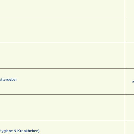
uttergeber
a
Hygiene & Krankheiten)