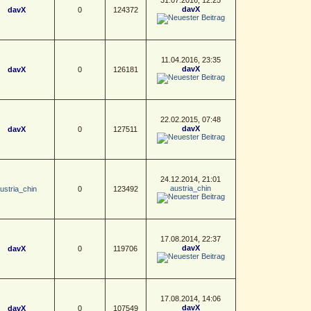
davX
davX
0
124372
11.04.2016, 23:35
davX
davX
0
126181
22.02.2015, 07:48
davX
davX
0
127511
24.12.2014, 21:01
austria_chin
ustria_chin
0
123492
17.08.2014, 22:37
davX
davX
0
119706
17.08.2014, 14:06
davX
davX
0
107549