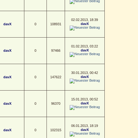
02.02.2013, 18:39
davX
davX
0
108931
01.02.2013, 03:22
davX
davX
0
97466
30.01.2013, 00:42
davX
davX
0
147622
15.01.2013, 00:52
davX
davX
0
96370
06.01.2013, 18:19
davX
davX
0
102315