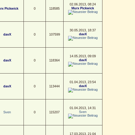
02.06.2013, 08:24
Murx Pickwick
rx Pickwick
0
118585
30.05.2013, 18:37
davX
davX
0
107599
14.05.2013, 09:09
davX
davX
0
118364
01.04.2013, 23:54
davX
davX
0
113444
01.04.2013, 14:31
Sven
Sven
0
115207
17.03.2013, 21:04