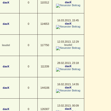
davX
davX
0
110312
16.03.2013, 15:45
davX
davX
0
114653
12.03.2013, 12:29
leudel
leudel
0
117750
28.02.2013, 23:18
davX
davX
0
111339
16.02.2013, 14:55
davX
davX
0
144106
13.02.2013, 00:09
davX
davX
0
126307