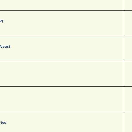
P)
/vegs)
 too