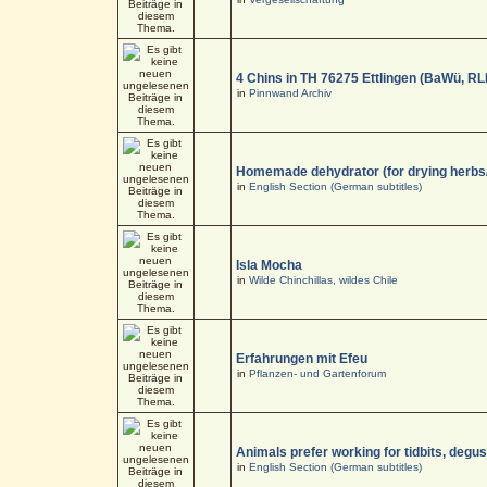
4 Chins in TH 76275 Ettlingen (BaWü, RL
in
Pinnwand Archiv
Homemade dehydrator (for drying herbs
in
English Section (German subtitles)
Isla Mocha
in
Wilde Chinchillas, wildes Chile
Erfahrungen mit Efeu
in
Pflanzen- und Gartenforum
Animals prefer working for tidbits, degus
in
English Section (German subtitles)