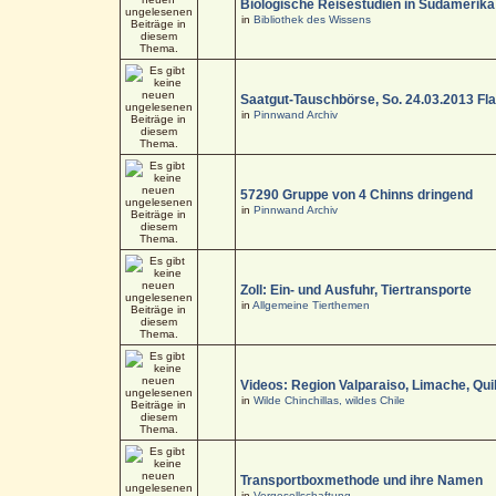
Biologische Reisestudien in Südamerika
in
Bibliothek des Wissens
Saatgut-Tauschbörse, So. 24.03.2013 Fl
in
Pinnwand Archiv
57290 Gruppe von 4 Chinns dringend
in
Pinnwand Archiv
Zoll: Ein- und Ausfuhr, Tiertransporte
in
Allgemeine Tierthemen
Videos: Region Valparaiso, Limache, Quil
in
Wilde Chinchillas, wildes Chile
Transportboxmethode und ihre Namen
in
Vergesellschaftung