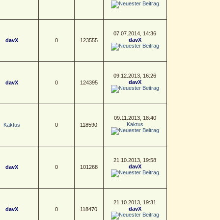
07.07.2014, 14:36
davX
davX
0
123555
09.12.2013, 16:26
davX
davX
0
124395
09.11.2013, 18:40
Kaktus
Kaktus
0
118590
21.10.2013, 19:58
davX
davX
0
101268
21.10.2013, 19:31
davX
davX
0
118470