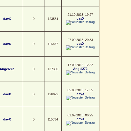
21.10.2013, 19:27
davX
davX
0
123531
27.09.2013, 20:33
davX
davX
0
116487
17.09.2013, 12:32
Angel272
Angel272
0
137390
05.09.2013, 17:35
davX
davX
0
126079
01.09.2013, 06:25
davX
davX
0
115634