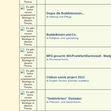
Degus die Buddelmeister...
in
Haltung und Pflege
Buddelkisten und Co.
in
Käfigbau und -gestaltung
MFG gesucht: MA/Frankfurt/Darmstadt - Mad
in
Pinnwand Archiv
Chilean seeds project 2012
in
English Section (German subtitles)
"Gefährliches" Steinobst
in
Pflanzen- und Gartenforum