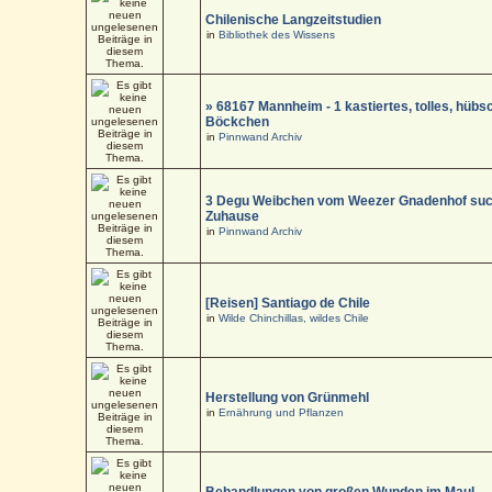
Chilenische Langzeitstudien
in
Bibliothek des Wissens
» 68167 Mannheim - 1 kastiertes, tolles, hüb
Böckchen
in
Pinnwand Archiv
3 Degu Weibchen vom Weezer Gnadenhof suc
Zuhause
in
Pinnwand Archiv
[Reisen] Santiago de Chile
in
Wilde Chinchillas, wildes Chile
Herstellung von Grünmehl
in
Ernährung und Pflanzen
Behandlungen von großen Wunden im Maul