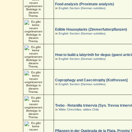
Food analysis (Proximate analysis)
in
English Section (German subtitles)
Edible Houseplants (Zimmerfutterpflanzen)
in
English Section (German subtitles)
How to build a labyrinth for degus (guest articl
in
English Section (German subtitles)
Coprophagy and Caecotrophy [Kotfressen]
in
English Section (German subtitles)
Trebo - Retanilla trinervia (Syn. Trevoa trinerv
in
Wilde Chinchillas, wildes Chile
Pflanzen in der Quebrada de la Plata, Provinz