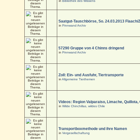
in
Bibliothek des Wissens
Saatgut-Tauschbörse, So. 24.03.2013 Flaach/
in
Pinnwand Archiv
57290 Gruppe von 4 Chinns dringend
in
Pinnwand Archiv
Zoll: Ein- und Ausfuhr, Tiertransporte
in
Allgemeine Tierthemen
Videos: Region Valparaiso, Limache, Quillota,
in
Wilde Chinchillas, wildes Chile
Transportboxmethode und ihre Namen
in
Vergesellschaftung