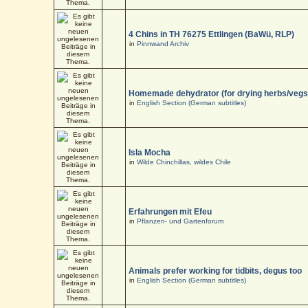
4 Chins in TH 76275 Ettlingen (BaWü, RLP)
in
Pinnwand Archiv
Homemade dehydrator (for drying herbs/vegs
in
English Section (German subtitles)
Isla Mocha
in
Wilde Chinchillas, wildes Chile
Erfahrungen mit Efeu
in
Pflanzen- und Gartenforum
Animals prefer working for tidbits, degus too
in
English Section (German subtitles)