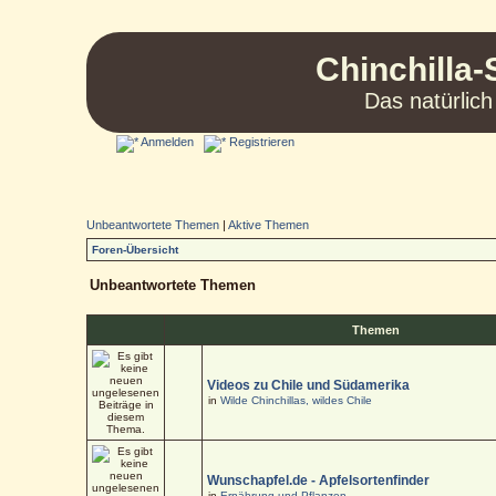
Chinchilla-
Das natürlich
Anmelden
Registrieren
Unbeantwortete Themen
|
Aktive Themen
Foren-Übersicht
Unbeantwortete Themen
Themen
Videos zu Chile und Südamerika
in
Wilde Chinchillas, wildes Chile
Wunschapfel.de - Apfelsortenfinder
in
Ernährung und Pflanzen