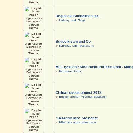
Degus die Buddelmeister...
in
Haltung und Pflege
Buddelkisten und Co.
in
Käfigbau und -gestaltung
MFG gesucht: MA/Frankfurt/Darmstadt - Mad
in
Pinnwand Archiv
Chilean seeds project 2012
in
English Section (German subtitles)
"Gefährliches" Steinobst
in
Pflanzen- und Gartenforum