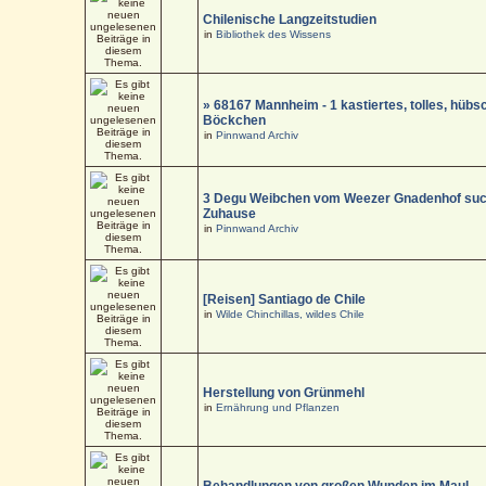
Chilenische Langzeitstudien
in
Bibliothek des Wissens
» 68167 Mannheim - 1 kastiertes, tolles, hüb
Böckchen
in
Pinnwand Archiv
3 Degu Weibchen vom Weezer Gnadenhof suc
Zuhause
in
Pinnwand Archiv
[Reisen] Santiago de Chile
in
Wilde Chinchillas, wildes Chile
Herstellung von Grünmehl
in
Ernährung und Pflanzen
Behandlungen von großen Wunden im Maul