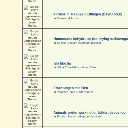
4 Chins in TH 76275 Ettlingen (BaWü, RLP)
in
Pinnwand Archiv
Homemade dehydrator (for drying herbs/vegs
in
English Section (German subtitles)
Isla Mocha
in
Wilde Chinchillas, wildes Chile
Erfahrungen mit Efeu
in
Pflanzen- und Gartenforum
Animals prefer working for tidbits, degus too
in
English Section (German subtitles)