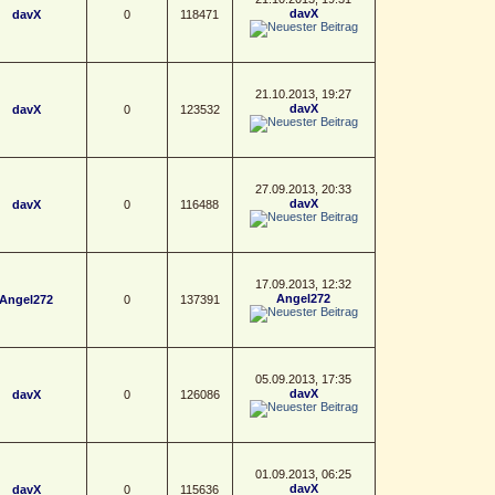
davX
davX
0
118471
21.10.2013, 19:27
davX
davX
0
123532
27.09.2013, 20:33
davX
davX
0
116488
17.09.2013, 12:32
Angel272
Angel272
0
137391
05.09.2013, 17:35
davX
davX
0
126086
01.09.2013, 06:25
davX
davX
0
115636