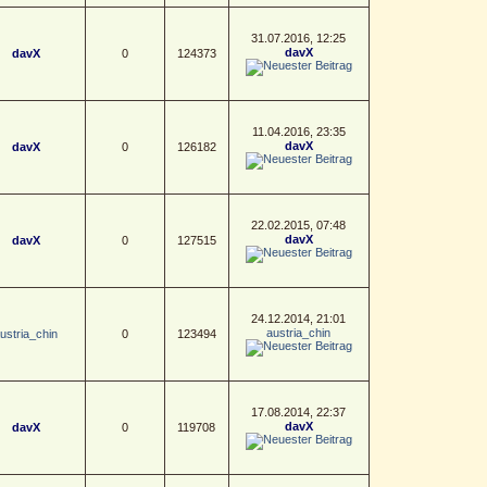
31.07.2016, 12:25
davX
davX
0
124373
11.04.2016, 23:35
davX
davX
0
126182
22.02.2015, 07:48
davX
davX
0
127515
24.12.2014, 21:01
austria_chin
ustria_chin
0
123494
17.08.2014, 22:37
davX
davX
0
119708