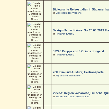
Biologische Reisestudien in Südamerika
in
Bibliothek des Wissens
Saatgut-Tauschbörse, So. 24.03.2013 Fl
in
Pinnwand Archiv
57290 Gruppe von 4 Chinns dringend
in
Pinnwand Archiv
Zoll: Ein- und Ausfuhr, Tiertransporte
in
Allgemeine Tierthemen
Videos: Region Valparaiso, Limache, Quil
in
Wilde Chinchillas, wildes Chile