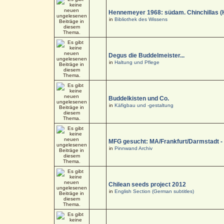
Hennemeyer 1968: südam. Chinchillas (
in
Bibliothek des Wissens
Degus die Buddelmeister...
in
Haltung und Pflege
Buddelkisten und Co.
in
Käfigbau und -gestaltung
MFG gesucht: MA/Frankfurt/Darmstadt 
in
Pinnwand Archiv
Chilean seeds project 2012
in
English Section (German subtitles)