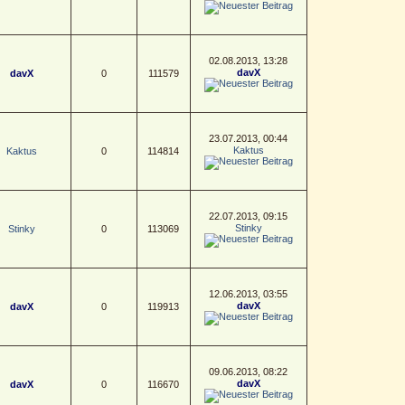
02.08.2013, 13:28
davX
davX
0
111579
23.07.2013, 00:44
Kaktus
Kaktus
0
114814
22.07.2013, 09:15
Stinky
Stinky
0
113069
12.06.2013, 03:55
davX
davX
0
119913
09.06.2013, 08:22
davX
davX
0
116670