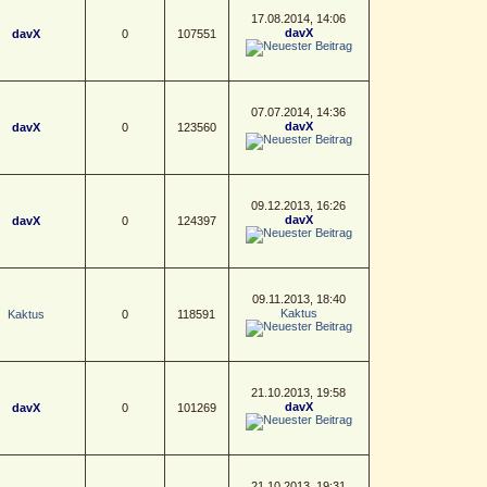
17.08.2014, 14:06
davX
davX
0
107551
07.07.2014, 14:36
davX
davX
0
123560
09.12.2013, 16:26
davX
davX
0
124397
09.11.2013, 18:40
Kaktus
Kaktus
0
118591
21.10.2013, 19:58
davX
davX
0
101269
21.10.2013, 19:31