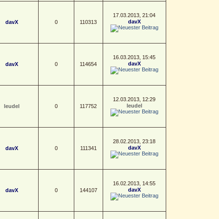
17.03.2013, 21:04
davX
davX
0
110313
16.03.2013, 15:45
davX
davX
0
114654
12.03.2013, 12:29
leudel
leudel
0
117752
28.02.2013, 23:18
davX
davX
0
111341
16.02.2013, 14:55
davX
davX
0
144107