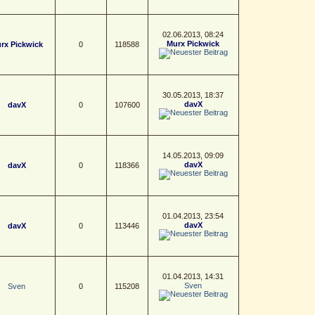
02.06.2013, 08:24
Murx Pickwick
rx Pickwick
0
118588
30.05.2013, 18:37
davX
davX
0
107600
14.05.2013, 09:09
davX
davX
0
118366
01.04.2013, 23:54
davX
davX
0
113446
01.04.2013, 14:31
Sven
Sven
0
115208