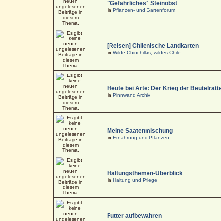
"Gefährliches" Steinobst
in
Pflanzen- und Gartenforum
[Reisen] Chilenische Landkarten
in
Wilde Chinchillas, wildes Chile
Heute bei Arte: Der Krieg der Beutelratt
in
Pinnwand Archiv
Meine Saatenmischung
in
Ernährung und Pflanzen
Haltungsthemen-Überblick
in
Haltung und Pflege
Futter aufbewahren