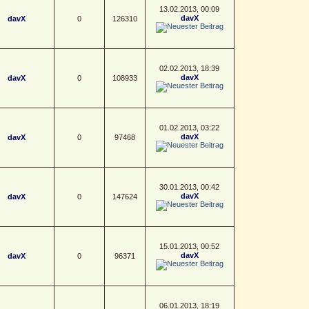
13.02.2013, 00:09
davX
davX
0
126310
02.02.2013, 18:39
davX
davX
0
108933
01.02.2013, 03:22
davX
davX
0
97468
30.01.2013, 00:42
davX
davX
0
147624
15.01.2013, 00:52
davX
davX
0
96371
06.01.2013, 18:19