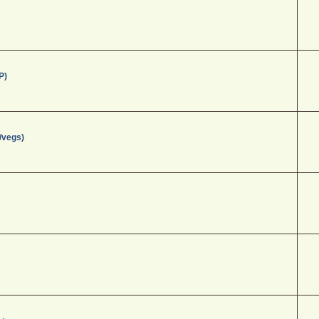
P)
/vegs)