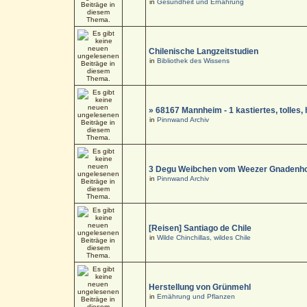
in
Gesundheit und Ernährung
Chilenische Langzeitstudien
in
Bibliothek des Wissens
» 68167 Mannheim - 1 kastiertes, tolle
in
Pinnwand Archiv
3 Degu Weibchen vom Weezer Gnadenho
in
Pinnwand Archiv
[Reisen] Santiago de Chile
in
Wilde Chinchillas, wildes Chile
Herstellung von Grünmehl
in
Ernährung und Pflanzen