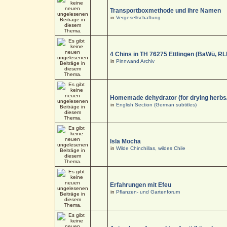
Transportboxmethode und ihre Namen
in
Vergesellschaftung
4 Chins in TH 76275 Ettlingen (BaWü, RL
in
Pinnwand Archiv
Homemade dehydrator (for drying herbs
in
English Section (German subtitles)
Isla Mocha
in
Wilde Chinchillas, wildes Chile
Erfahrungen mit Efeu
in
Pflanzen- und Gartenforum