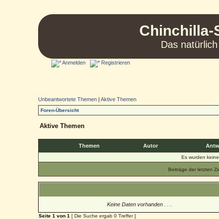
Chinchilla-
Das natürlich
Anmelden
Registrieren
Unbeantwortete Themen
|
Aktive Themen
Foren-Übersicht
Aktive Themen
Themen
Autor
Antw
Es wurden kein
Beiträge der letzten Z
Keine Daten vorhanden . . .
Seite
1
von
1
[ Die Suche ergab 0 Treffer ]