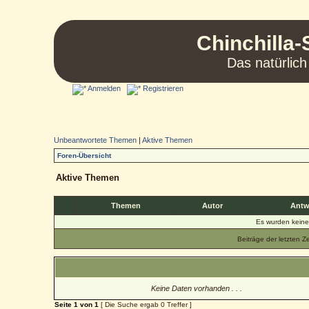
Chinchilla-
Das natürlich
Anmelden
Registrieren
Unbeantwortete Themen
|
Aktive Themen
Foren-Übersicht
Aktive Themen
Themen
Autor
Antw
Es wurden kein
Beiträge der letzten Z
Keine Daten vorhanden . . .
Seite
1
von
1
[ Die Suche ergab 0 Treffer ]