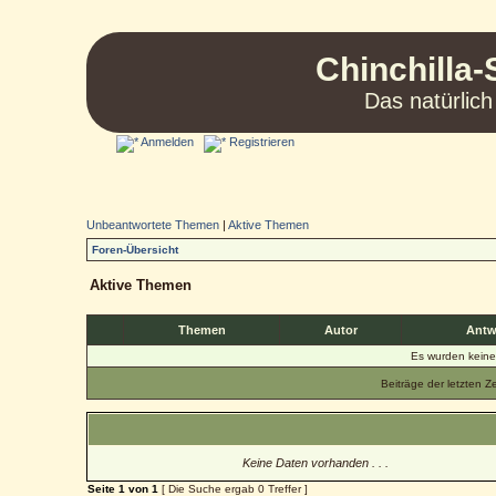
Chinchilla-
Das natürlich
Anmelden
Registrieren
Unbeantwortete Themen
|
Aktive Themen
Foren-Übersicht
Aktive Themen
Themen
Autor
Antw
Es wurden kein
Beiträge der letzten Z
Keine Daten vorhanden . . .
Seite
1
von
1
[ Die Suche ergab 0 Treffer ]