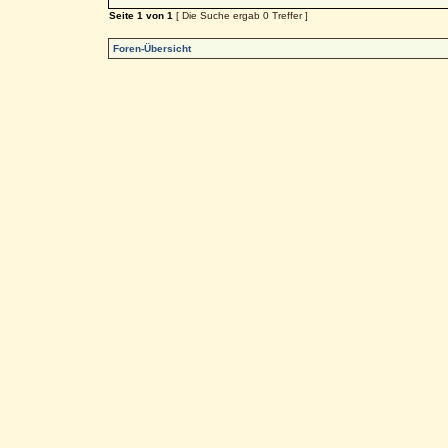
Seite
1
von
1
[ Die Suche ergab 0 Treffer ]
Foren-Übersicht