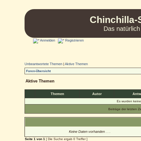
Chinchilla-
Das natürlich
Anmelden
Registrieren
Unbeantwortete Themen
|
Aktive Themen
Foren-Übersicht
Aktive Themen
Themen
Autor
Antw
Es wurden kein
Beiträge der letzten Z
Keine Daten vorhanden . . .
Seite
1
von
1
[ Die Suche ergab 0 Treffer ]