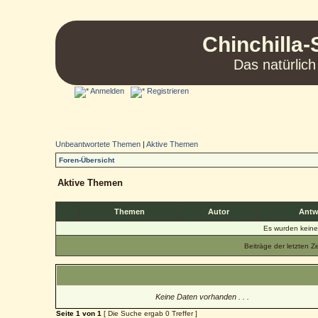
Chinchilla-
Das natürlich
Anmelden
Registrieren
Unbeantwortete Themen
|
Aktive Themen
Foren-Übersicht
Aktive Themen
Themen
Autor
Antw
Es wurden kein
Beiträge der letzten Z
Keine Daten vorhanden . . .
Seite
1
von
1
[ Die Suche ergab 0 Treffer ]