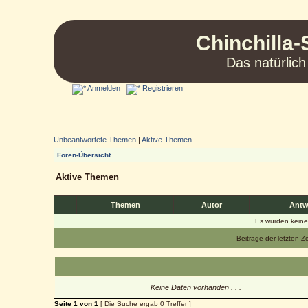
Chinchilla-
Das natürlich
Anmelden
Registrieren
Unbeantwortete Themen
|
Aktive Themen
Foren-Übersicht
Aktive Themen
Themen
Autor
Antw
Es wurden kein
Beiträge der letzten Z
Keine Daten vorhanden . . .
Seite
1
von
1
[ Die Suche ergab 0 Treffer ]