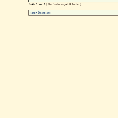
Seite
1
von
1
[ Die Suche ergab 0 Treffer ]
Foren-Übersicht