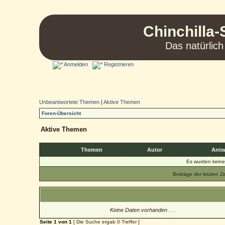
Chinchilla-
Das natürlich
Anmelden
Registrieren
Unbeantwortete Themen
|
Aktive Themen
Foren-Übersicht
Aktive Themen
Themen
Autor
Antw
Es wurden kein
Beiträge der letzten Z
Keine Daten vorhanden . . .
Seite
1
von
1
[ Die Suche ergab 0 Treffer ]