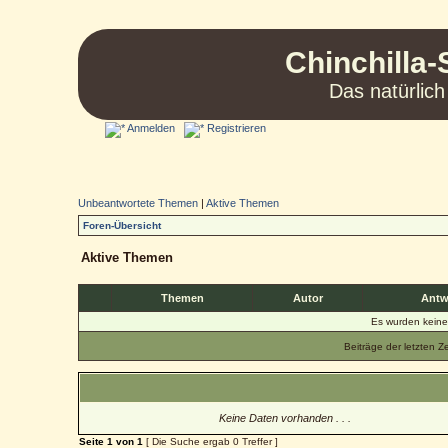
Chinchilla-
Das natürlich
Anmelden
Registrieren
Unbeantwortete Themen
|
Aktive Themen
Foren-Übersicht
Aktive Themen
Themen
Autor
Antw
Es wurden kein
Beiträge der letzten Z
Keine Daten vorhanden . . .
Seite
1
von
1
[ Die Suche ergab 0 Treffer ]