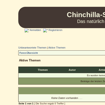
Chinchilla-
Das natürlich
Anmelden
Registrieren
Unbeantwortete Themen
|
Aktive Themen
Foren-Übersicht
Aktive Themen
Themen
Autor
Antw
Es wurden kein
Beiträge der letzten Z
Keine Daten vorhanden . . .
Seite
1
von
1
[ Die Suche ergab 0 Treffer ]