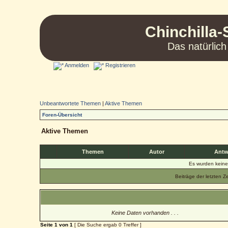
Chinchilla-
Das natürlich
Anmelden
Registrieren
Unbeantwortete Themen
|
Aktive Themen
Foren-Übersicht
Aktive Themen
Themen
Autor
Antw
Es wurden kein
Beiträge der letzten Z
Keine Daten vorhanden . . .
Seite
1
von
1
[ Die Suche ergab 0 Treffer ]