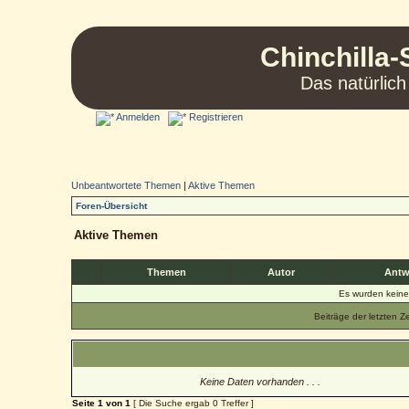
Chinchilla-
Das natürlich
Anmelden
Registrieren
Unbeantwortete Themen
|
Aktive Themen
Foren-Übersicht
Aktive Themen
Themen
Autor
Antw
Es wurden kein
Beiträge der letzten Z
Keine Daten vorhanden . . .
Seite
1
von
1
[ Die Suche ergab 0 Treffer ]