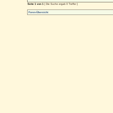
Seite
1
von
1
[ Die Suche ergab 0 Treffer ]
Foren-Übersicht