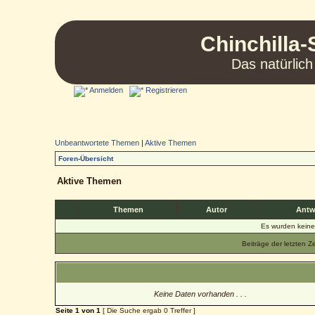
Chinchilla-
Das natürlich
Anmelden
Registrieren
Unbeantwortete Themen
|
Aktive Themen
Foren-Übersicht
Aktive Themen
Themen
Autor
Antw
Es wurden kein
Beiträge der letzten Z
Keine Daten vorhanden . . .
Seite
1
von
1
[ Die Suche ergab 0 Treffer ]