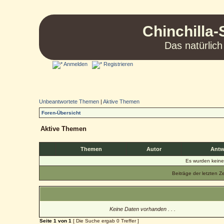
Chinchilla-
Das natürlich
Anmelden
Registrieren
Unbeantwortete Themen
|
Aktive Themen
Foren-Übersicht
Aktive Themen
Themen
Autor
Antw
Es wurden kein
Beiträge der letzten Z
Keine Daten vorhanden . . .
Seite
1
von
1
[ Die Suche ergab 0 Treffer ]