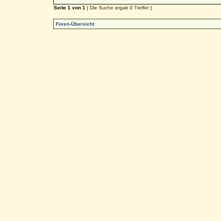
Seite
1
von
1
[ Die Suche ergab 0 Treffer ]
Foren-Übersicht