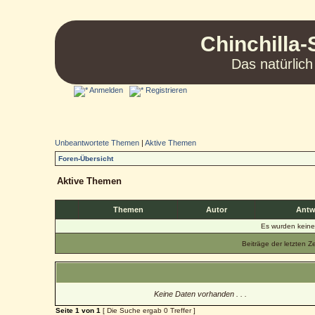
Chinchilla-
Das natürlich
Anmelden
Registrieren
Unbeantwortete Themen
|
Aktive Themen
Foren-Übersicht
Aktive Themen
Themen
Autor
Antw
Es wurden kein
Beiträge der letzten Z
Keine Daten vorhanden . . .
Seite
1
von
1
[ Die Suche ergab 0 Treffer ]