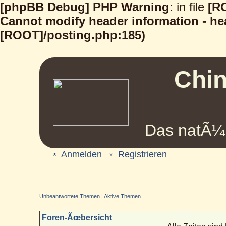
[phpBB Debug] PHP Warning
: in file
[R
Cannot modify header information - hea
[ROOT]/posting.php:185)
Chin
Das natÃ¼r
Anmelden
Registrieren
Unbeantwortete Themen
|
Aktive Themen
Foren-Ãœbersicht