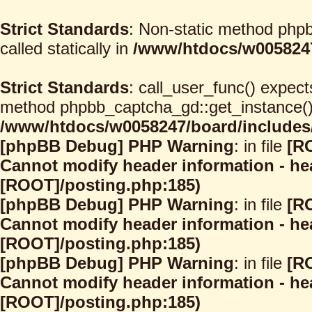
Strict Standards
: Non-static method phpb
called statically in
/www/htdocs/w0058247
Strict Standards
: call_user_func() expect
method phpbb_captcha_gd::get_instance() s
/www/htdocs/w0058247/board/includes/
[phpBB Debug] PHP Warning
: in file
[R
Cannot modify header information - hea
[ROOT]/posting.php:185)
[phpBB Debug] PHP Warning
: in file
[R
Cannot modify header information - hea
[ROOT]/posting.php:185)
[phpBB Debug] PHP Warning
: in file
[R
Cannot modify header information - hea
[ROOT]/posting.php:185)