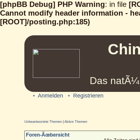
[phpBB Debug] PHP Warning
: in file
[R
Cannot modify header information - hea
[ROOT]/posting.php:185)
Chin
Das natÃ¼r
Anmelden
Registrieren
Unbeantwortete Themen
|
Aktive Themen
Foren-Ãœbersicht