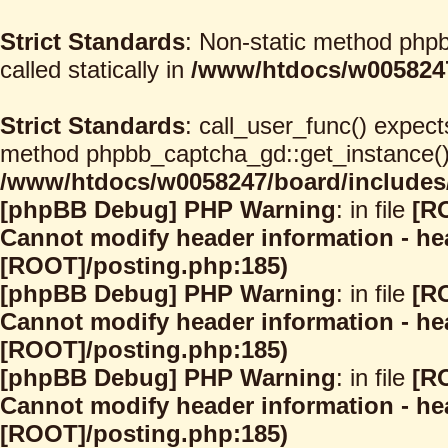
Strict Standards
: Non-static method phpb
called statically in
/www/htdocs/w0058247
Strict Standards
: call_user_func() expect
method phpbb_captcha_gd::get_instance() s
/www/htdocs/w0058247/board/includes/
[phpBB Debug] PHP Warning
: in file
[R
Cannot modify header information - hea
[ROOT]/posting.php:185)
[phpBB Debug] PHP Warning
: in file
[R
Cannot modify header information - hea
[ROOT]/posting.php:185)
[phpBB Debug] PHP Warning
: in file
[R
Cannot modify header information - hea
[ROOT]/posting.php:185)