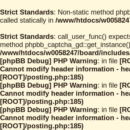
Strict Standards
: Non-static method phpb
called statically in
/www/htdocs/w0058247
Strict Standards
: call_user_func() expect
method phpbb_captcha_gd::get_instance() s
/www/htdocs/w0058247/board/includes/
[phpBB Debug] PHP Warning
: in file
[R
Cannot modify header information - hea
[ROOT]/posting.php:185)
[phpBB Debug] PHP Warning
: in file
[R
Cannot modify header information - hea
[ROOT]/posting.php:185)
[phpBB Debug] PHP Warning
: in file
[R
Cannot modify header information - hea
[ROOT]/posting.php:185)