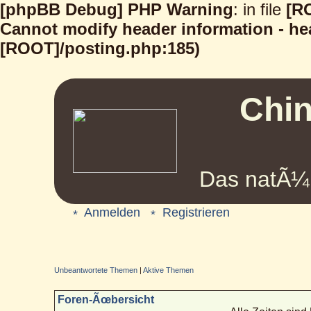
[phpBB Debug] PHP Warning
: in file
[R
Cannot modify header information - hea
[ROOT]/posting.php:185)
Chin
Das natÃ¼r
Anmelden
Registrieren
Unbeantwortete Themen
|
Aktive Themen
Foren-Ãœbersicht